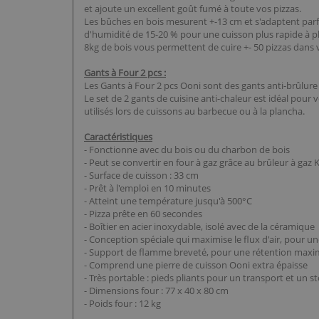
et ajoute un excellent goût fumé à toute vos pizzas.
Les bûches en bois mesurent +-13 cm et s'adaptent parf
d'humidité de 15-20 % pour une cuisson plus rapide à 
8kg de bois vous permettent de cuire +- 50 pizzas dans 
Gants à Four 2 pcs :
Les Gants à Four 2 pcs Ooni sont des gants anti-brûlure 
Le set de 2 gants de cuisine anti-chaleur est idéal pour
utilisés lors de cuissons au barbecue ou à la plancha.
Caractéristiques
- Fonctionne avec du bois ou du charbon de bois
- Peut se convertir en four à gaz grâce au brûleur à ga
- Surface de cuisson : 33 cm
- Prêt à l'emploi en 10 minutes
- Atteint une température jusqu'à 500°C
- Pizza prête en 60 secondes
- Boîtier en acier inoxydable, isolé avec de la céramique
- Conception spéciale qui maximise le flux d'air, pour u
- Support de flamme breveté, pour une rétention maxim
- Comprend une pierre de cuisson Ooni extra épaisse
- Très portable : pieds pliants pour un transport et un st
- Dimensions four : 77 x 40 x 80 cm
- Poids four : 12 kg