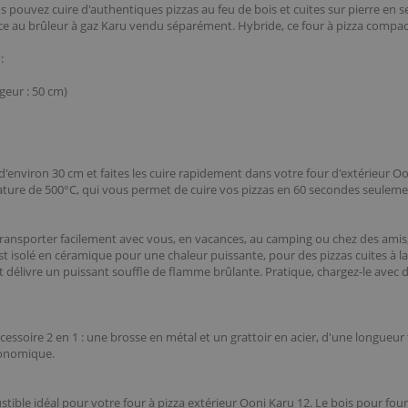
ous pouvez cuire d'authentiques pizzas au feu de bois et cuites sur pierre e
âce au brûleur à gaz Karu vendu séparément. Hybride, ce four à pizza compac
:
geur : 50 cm)
d'environ 30 cm et faites les cuire rapidement dans votre four d'extérieur Oo
ature de 500°C, qui vous permet de cuire vos pizzas en 60 secondes seulement
e transporter facilement avec vous, en vacances, au camping ou chez des amis
st isolé en céramique pour une chaleur puissante, pour des pizzas cuites à la
t délivre un puissant souffle de flamme brûlante. Pratique, chargez-le avec 
essoire 2 en 1 : une brosse en métal et un grattoir en acier, d'une longueur
gonomique.
ible idéal pour votre four à pizza extérieur Ooni Karu 12. Le bois pour fou