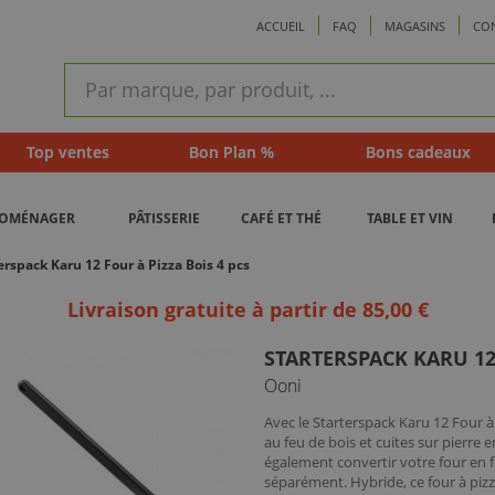
ACCUEIL
FAQ
MAGASINS
CO
ram
Recherche
rapide
Top ventes
Bon Plan %
Bons cadeaux
ROMÉNAGER
PÂTISSERIE
CAFÉ ET THÉ
TABLE ET VIN
erspack Karu 12 Four à Pizza Bois 4 pcs
Livraison gratuite à partir de 85,00 €
STARTERSPACK KARU 12 
Ooni
Avec le Starterspack Karu 12 Four à
au feu de bois et cuites sur pierr
également convertir votre four en f
séparément. Hybride, ce four à piz