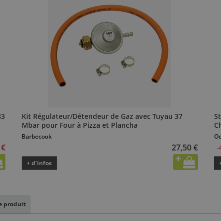
83
Kit Régulateur/Détendeur de Gaz avec Tuyau 37
St
Mbar pour Four à Pizza et Plancha
C
Barbecook
Oo
 €
27,50 €
-
+ d’infos
le produit