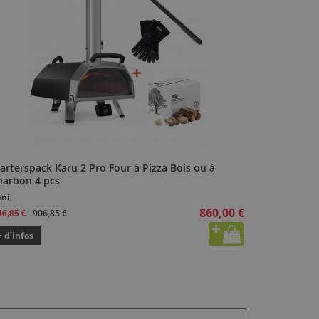
arterspack Karu 2 Pro Four à Pizza Bois ou à
harbon 4 pcs
ni
860,00 €
906,85 €
46,85 €
+ d’infos