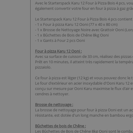
Avec le Starterspack Karu 12 Four à Pizza Bois 4 pcs, v
également convertir votre four en four à pizza à gaz gr
Le Starterspack Karu 12 Four à Pizza Bois 4 pcs contient 
- 1 x Four à pizza Karu 12 Ooni (77 x 40 x 80 cm)
- 1 x Brosse de Nettoyage Noire avec Grattoir Ooni (Lon
- 1 x Bûchettes de Bois de Chêne 8kg Ooni
- 1 x Gants à Four 2 pcs Ooni
Four à pizza Karu 12 Ooni :
Avec sa surface de cuisson de 33 cm, réalisez des pizzas 
Prêt en 10 minutes, il atteint très rapidement la tempér
pizzaiolo.
Ce four à pizza est léger (12 kg) et vous pouvez donc l
Le four d'extérieur en acier inoxydable d'Ooni Karu 12 e
conçu sur mesure par Ooni Karu maximise le flux d'air e
cendres à nettoyer.
Brosse de nettoyage :
La brosse de nettoyage pour four à pizza Ooni est un acc
résistante, est dotée d'un long manche en bambou er
Bûchettes de bois de Chêne :
Les Bûchettes de Bois de Chêne 8kg Ooni sont le combust