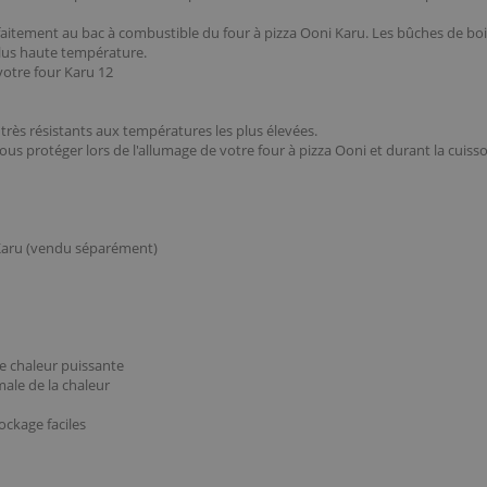
aitement au bac à combustible du four à pizza Ooni Karu. Les bûches de boi
plus haute température.
votre four Karu 12
très résistants aux températures les plus élevées.
 vous protéger lors de l'allumage de votre four à pizza Ooni et durant la cuis
z Karu (vendu séparément)
ne chaleur puissante
ale de la chaleur
ockage faciles