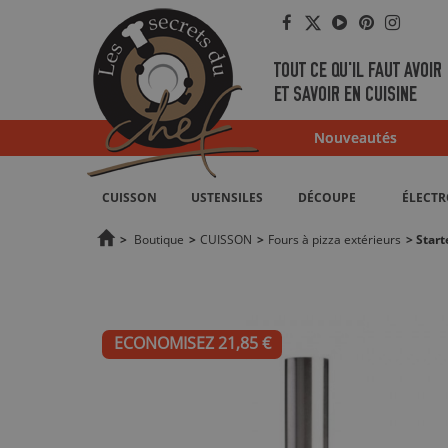
Facebook
Twitter
YouTube
Pinterest
Instag
TOUT CE QU'IL FAUT AVOIR
ET SAVOIR EN CUISINE
Nouveautés
CUISSON
USTENSILES
DÉCOUPE
ÉLECT
>
Boutique
>
CUISSON
>
Fours à pizza extérieurs
>
Start
ECONOMISEZ 21,85 €