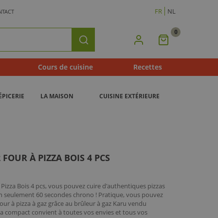
FR
NL
NTACT
0
Mon
Rechercher
Panier
Cours de cuisine
Recettes
ÉPICERIE
LA MAISON
CUISINE EXTÉRIEURE
FOUR À PIZZA BOIS 4 PCS
 Pizza Bois 4 pcs, vous pouvez cuire d'authentiques pizzas
e en seulement 60 secondes chrono ! Pratique, vous pouvez
our à pizza à gaz grâce au brûleur à gaz Karu vendu
za compact convient à toutes vos envies et tous vos