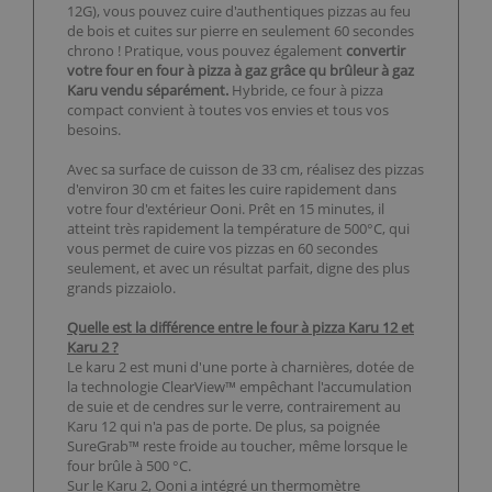
12G), vous pouvez cuire d'authentiques pizzas au feu
de bois et cuites sur pierre en seulement 60 secondes
chrono ! Pratique, vous pouvez également
convertir
votre four en four à pizza à gaz grâce qu brûleur à gaz
Karu vendu séparément.
Hybride, ce four à pizza
compact convient à toutes vos envies et tous vos
besoins.
Avec sa surface de cuisson de 33 cm, réalisez des pizzas
d'environ 30 cm et faites les cuire rapidement dans
votre four d'extérieur Ooni. Prêt en 15 minutes, il
atteint très rapidement la température de 500°C, qui
vous permet de cuire vos pizzas en 60 secondes
seulement, et avec un résultat parfait, digne des plus
grands pizzaiolo.
Quelle est la différence entre le four à pizza Karu 12 et
Karu 2 ?
Le karu 2 est muni d'une porte à charnières, dotée de
la technologie ClearView™ empêchant l'accumulation
de suie et de cendres sur le verre, contrairement au
Karu 12 qui n'a pas de porte. De plus, sa poignée
SureGrab™ reste froide au toucher, même lorsque le
four brûle à 500 °C.
Sur le Karu 2, Ooni a intégré un thermomètre