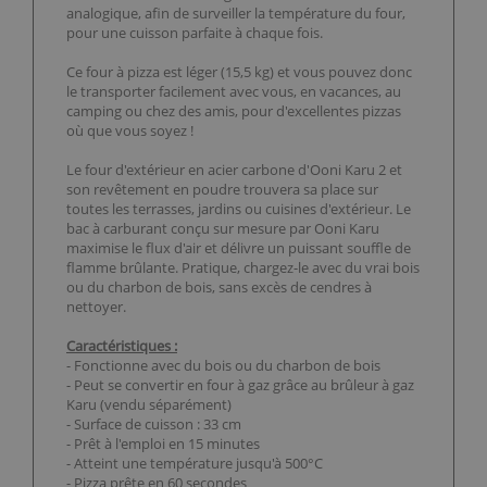
analogique, afin de surveiller la température du four,
pour une cuisson parfaite à chaque fois.
Ce four à pizza est léger (15,5 kg) et vous pouvez donc
le transporter facilement avec vous, en vacances, au
camping ou chez des amis, pour d'excellentes pizzas
où que vous soyez !
Le four d'extérieur en acier carbone d'Ooni Karu 2 et
son revêtement en poudre trouvera sa place sur
toutes les terrasses, jardins ou cuisines d'extérieur. Le
bac à carburant conçu sur mesure par Ooni Karu
maximise le flux d'air et délivre un puissant souffle de
flamme brûlante. Pratique, chargez-le avec du vrai bois
ou du charbon de bois, sans excès de cendres à
nettoyer.
Caractéristiques :
- Fonctionne avec du bois ou du charbon de bois
- Peut se convertir en four à gaz grâce au brûleur à gaz
Karu (vendu séparément)
- Surface de cuisson : 33 cm
- Prêt à l'emploi en 15 minutes
- Atteint une température jusqu'à 500°C
- Pizza prête en 60 secondes