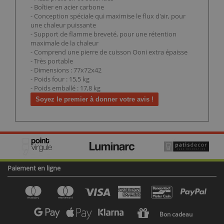
- Boîtier en acier carbone
- Conception spéciale qui maximise le flux d'air, pour
une chaleur puissante
- Support de flamme breveté, pour une rétention
maximale de la chaleur
- Comprend une pierre de cuisson Ooni extra épaisse
- Très portable
- Dimensions : 77x72x42
- Poids four : 15,5 kg
- Poids emballé : 17,8 kg
Soyez le premier à donner votre avis !
Paiement en ligne
Bon cadeau