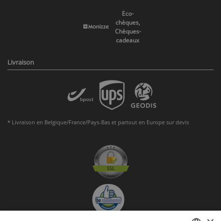
Eco-
chèques,
Chèques-
cadeaux
Livraison
* Livraison en Belgique/France/Pays-Bas et partout en Europe sur devis