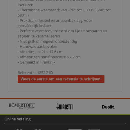
invriezen
- Thermische weerstand: van –70° tot + 300°C (-90° tot
580°F)
- Praktisch: flexibel en antiaanbaklaag, voor
gemakkelijk loslaten
- Perfecte warmteoverdracht om tijd te besparen en
sappen te karameliseren
- Niet grill- of magnetronbestendig
- Handwas aanbevolen
- Afmetingen: 21 x 17,6 cm
- Afmetingen minifinanciers: 5 x 2 cm
- Gemaakt in Frankrijk
Referentie: 1852.21D
Wees de eerste om een recensie te schrijven!
Online betaling