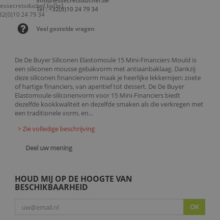
info@lessecretsduchef.be
Tel : +32(0)10 24 79 34
Veel gestelde vragen
De De Buyer Siliconen Elastomoule 15 Mini-Financiers Mould is
een siliconen mousse gebakvorm met antiaanbaklaag. Dankzij
deze siliconen financiervorm maak je heerlijke lekkernijen: zoete
of hartige financiers, van aperitief tot dessert. De De Buyer
Elastomoule-siliconenvorm voor 15 Mini-Financiers biedt
dezelfde kookkwaliteit en dezelfde smaken als die verkregen met
een traditionele vorm, en...
> Zie volledige beschrijving
Deel uw mening
HOUD MIJ OP DE HOOGTE VAN
BESCHIKBAARHEID
OK