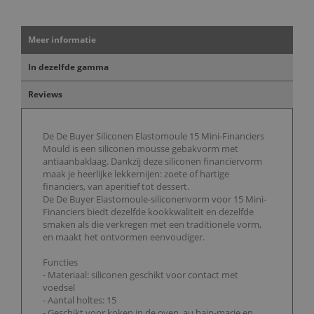
Meer informatie
In dezelfde gamma
Reviews
De De Buyer Siliconen Elastomoule 15 Mini-Financiers
Mould is een siliconen mousse gebakvorm met
antiaanbaklaag. Dankzij deze siliconen financiervorm
maak je heerlijke lekkernijen: zoete of hartige
financiers, van aperitief tot dessert.
De De Buyer Elastomoule-siliconenvorm voor 15 Mini-
Financiers biedt dezelfde kookkwaliteit en dezelfde
smaken als die verkregen met een traditionele vorm,
en maakt het ontvormen eenvoudiger.
Functies
- Materiaal: siliconen geschikt voor contact met
voedsel
- Aantal holtes: 15
- Geschikt voor koken in de oven, au bain-marie en