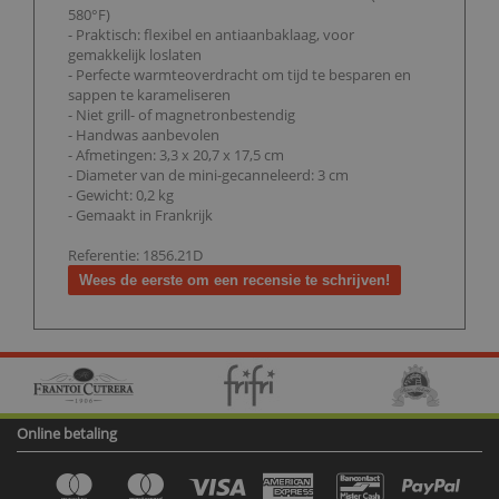
580°F)
- Praktisch: flexibel en antiaanbaklaag, voor
gemakkelijk loslaten
- Perfecte warmteoverdracht om tijd te besparen en
sappen te karameliseren
- Niet grill- of magnetronbestendig
- Handwas aanbevolen
- Afmetingen: 3,3 x 20,7 x 17,5 cm
- Diameter van de mini-gecanneleerd: 3 cm
- Gewicht: 0,2 kg
- Gemaakt in Frankrijk
Referentie: 1856.21D
Wees de eerste om een recensie te schrijven!
Online betaling