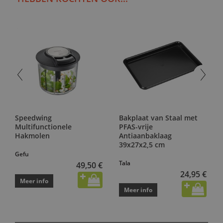
Speedwing
Bakplaat van Staal met
Multifunctionele
PFAS-vrije
Hakmolen
Antiaanbaklaag
39x27x2,5 cm
Gefu
Tala
49,50 €
24,95 €
Meer info
Meer info