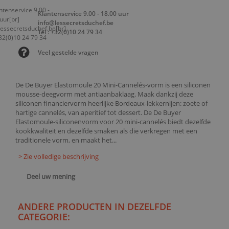
Klantenservice 9.00 - 18.00 uur
info@lessecretsduchef.be
Tel : +32(0)10 24 79 34
Veel gestelde vragen
De De Buyer Elastomoule 20 Mini-Cannelés-vorm is een siliconen
mousse-deegvorm met antiaanbaklaag. Maak dankzij deze
siliconen financiervorm heerlijke Bordeaux-lekkernijen: zoete of
hartige cannelés, van aperitief tot dessert. De De Buyer
Elastomoule-siliconenvorm voor 20 mini-cannelés biedt dezelfde
kookkwaliteit en dezelfde smaken als die verkregen met een
traditionele vorm, en maakt het...
> Zie volledige beschrijving
Deel uw mening
ANDERE PRODUCTEN IN DEZELFDE
CATEGORIE: