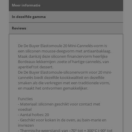
Meer informatie
In dezelfde gamma
Reviews
De De Buyer Elastomoule 20 Mini-Cannelés-vorm is
een siliconen mousse-deegvorm met antiaanbaklaag.
Maak dankzij deze siliconen financiervorm heerlijke
Bordeaux-lekkernijen: zoete of hartige cannelés, van
aperitief tot dessert.
De De Buyer Elastomoule-siliconenvorm voor 20 mini-
cannelés biedt dezelfde kookkwaliteit en dezelfde
smaken als die verkregen met een traditionele vorm,
en maakt het ontvormen gemakkelijker.
Functies
- Materiaal: siliconen geschikt voor contact met
voedsel
- Aantal holtes: 20
- Geschikt voor koken in de oven, au bain-marie en
invriezen
- Thermische weerstand: van –70° tot + 300°C (-90° tot