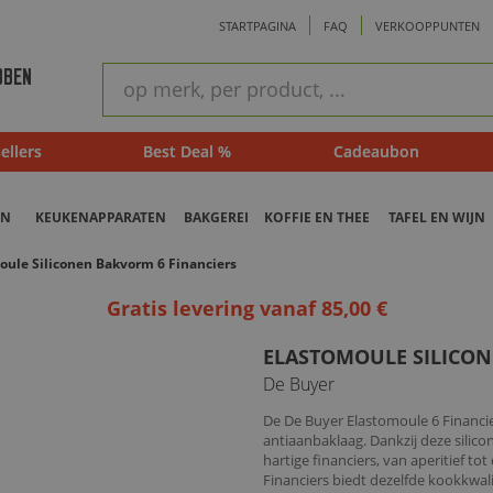
STARTPAGINA
FAQ
VERKOOPPUNTEN
ram
Snel
BBEN
zoeken
ellers
Best Deal %
Cadeaubon
EN
KEUKENAPPARATEN
BAKGEREI
KOFFIE EN THEE
TAFEL EN WIJN
oule Siliconen Bakvorm 6 Financiers
Gratis levering vanaf 85,00 €
ELASTOMOULE SILICON
De Buyer
De De Buyer Elastomoule 6 Financi
antiaanbaklaag. Dankzij deze silico
hartige financiers, van aperitief t
Financiers biedt dezelfde kookkwal