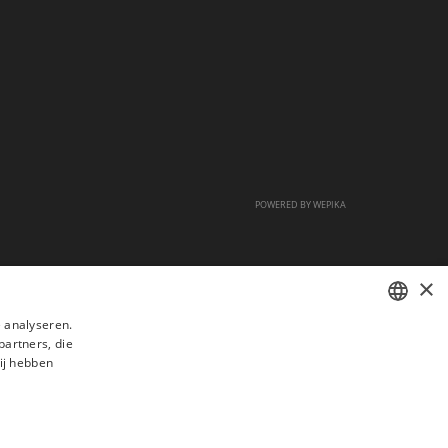
POWERED BY
WEPIKA
×
 analyseren.
partners, die
FRENCH
ij hebben
DUTCH
ENGLISH