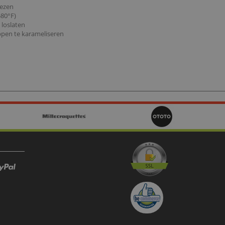
iezen
580°F)
 loslaten
ppen te karameliseren