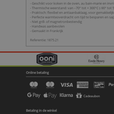
- Geschikt voor koken in de oven, au bain-marie en invr
- Thermische weerstand: van –70° tot + 300°C (-90° tot 
- Praktisch: flexibel en antiaanbaklaag, voor gemakkelijk
- Perfecte warmteoverdracht om tijd te besparen en sa
- Niet grill- of magnetronbestendig
- Handwas aanbevolen
- Gemaakt in Frankrijk
Referentie: 1875.21
Online betaling
Cadeaubon
Betaling in de winkel