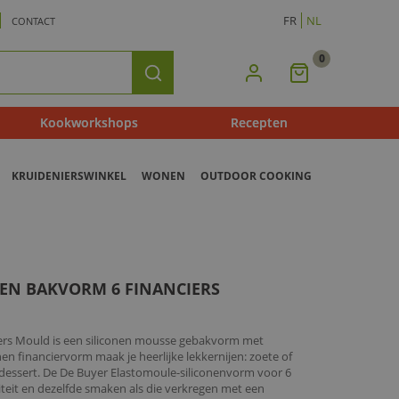
FR
NL
CONTACT
0
Mijn
Zoeken
Winkelmandje
Kookworkshops
Recepten
KRUIDENIERSWINKEL
WONEN
OUTDOOR COOKING
EN BAKVORM 6 FINANCIERS
ers Mould is een siliconen mousse gebakvorm met
nen financiervorm maak je heerlijke lekkernijen: zoete of
ot dessert. De De Buyer Elastomoule-siliconenvorm voor 6
iteit en dezelfde smaken als die verkregen met een