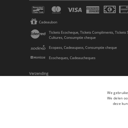
Cadeaubon
Tickets Ecocheque, Tickets Compliments, Tickets 
Cultures, Consumptie cheque
Ecopass, Cadeaupass, Consumptie cheque
Ecocheques, Cadeaucheques
Verzending
We gebruike
We delen ook
deze kun
* Levering in Belgie/Frankrijk/Nederland en in Europa op schatting