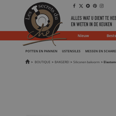
Facebook
Twitter
Youtube
Pinterest
Instag
ALLES WAT U DIENT TE HE
EN WETEN IN DE KEUKEN
Nieuw
Bests
POTTEN EN PANNEN
USTENSILES
MESSEN EN SCHAR
>
BOUTIQUE
>
BAKGEREI
>
Siliconen bakvorm
>
Elastom