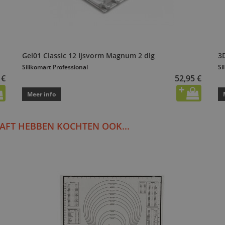
Gel01 Classic 12 Ijsvorm Magnum 2 dlg
3
Silikomart Professional
Si
 €
52,95 €
Meer info
AFT HEBBEN KOCHTEN OOK...