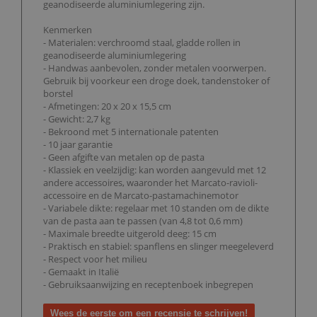
geanodiseerde aluminiumlegering zijn.
Kenmerken
- Materialen: verchroomd staal, gladde rollen in
geanodiseerde aluminiumlegering
- Handwas aanbevolen, zonder metalen voorwerpen.
Gebruik bij voorkeur een droge doek, tandenstoker of
borstel
- Afmetingen: 20 x 20 x 15,5 cm
- Gewicht: 2,7 kg
- Bekroond met 5 internationale patenten
- 10 jaar garantie
- Geen afgifte van metalen op de pasta
- Klassiek en veelzijdig: kan worden aangevuld met 12
andere accessoires, waaronder het Marcato-ravioli-
accessoire en de Marcato-pastamachinemotor
- Variabele dikte: regelaar met 10 standen om de dikte
van de pasta aan te passen (van 4,8 tot 0,6 mm)
- Maximale breedte uitgerold deeg: 15 cm
- Praktisch en stabiel: spanflens en slinger meegeleverd
- Respect voor het milieu
- Gemaakt in Italië
- Gebruiksaanwijzing en receptenboek inbegrepen
Wees de eerste om een recensie te schrijven!