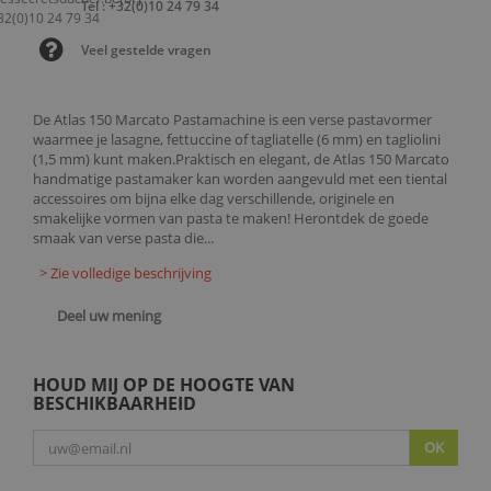
Tel : +32(0)10 24 79 34
Veel gestelde vragen
De Atlas 150 Marcato Pastamachine is een verse pastavormer
waarmee je lasagne, fettuccine of tagliatelle (6 mm) en tagliolini
(1,5 mm) kunt maken.Praktisch en elegant, de Atlas 150 Marcato
handmatige pastamaker kan worden aangevuld met een tiental
accessoires om bijna elke dag verschillende, originele en
smakelijke vormen van pasta te maken! Herontdek de goede
smaak van verse pasta die...
> Zie volledige beschrijving
Deel uw mening
HOUD MIJ OP DE HOOGTE VAN
BESCHIKBAARHEID
OK