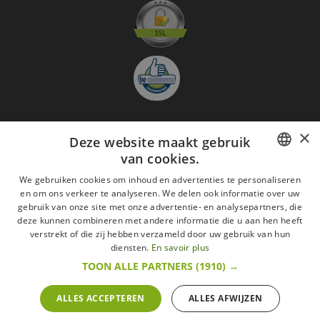
×
Deze website maakt gebruik
Aanmelden nieuwsbrief
van cookies.
GO
FRENCH
We gebruiken cookies om inhoud en advertenties te personaliseren
en om ons verkeer te analyseren. We delen ook informatie over uw
Ik ga akkoord met
de Wettelijke vermeldingen
DUTCH
gebruik van onze site met onze advertentie- en analysepartners, die
deze kunnen combineren met andere informatie die u aan hen heeft
Alle merken
Algemene verkoopsvoorwaarden
ENGLISH
verstrekt of die zij hebben verzameld door uw gebruik van hun
Wettelijke vermeldingen
withdrawal rights
diensten.
En savoir plus
Veelgestelde vragen
Aanwerving
TOON ALLE PARTNERS
(1910) →
Alle rechten voorbehouden ©2015 Les Secrets du Chef/Alle prijzen op deze website
zijn met alle belastingen inbegrepen.
ALLES ACCEPTEREN
ALLES AFWIJZEN
De Belgische wetgeving van 6 april 2010 geeft de consument het recht om binnen 14
werkdagen op een aankoop terug te komen.
retractation