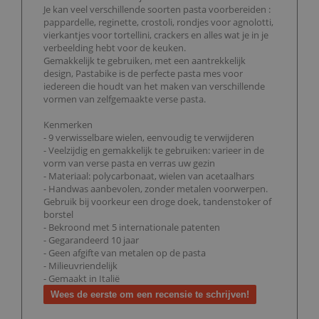
Je kan veel verschillende soorten pasta voorbereiden :
pappardelle, reginette, crostoli, rondjes voor agnolotti,
vierkantjes voor tortellini, crackers en alles wat je in je
verbeelding hebt voor de keuken.
Gemakkelijk te gebruiken, met een aantrekkelijk
design, Pastabike is de perfecte pasta mes voor
iedereen die houdt van het maken van verschillende
vormen van zelfgemaakte verse pasta.
Kenmerken
- 9 verwisselbare wielen, eenvoudig te verwijderen
- Veelzijdig en gemakkelijk te gebruiken: varieer in de
vorm van verse pasta en verras uw gezin
- Materiaal: polycarbonaat, wielen van acetaalhars
- Handwas aanbevolen, zonder metalen voorwerpen.
Gebruik bij voorkeur een droge doek, tandenstoker of
borstel
- Bekroond met 5 internationale patenten
- Gegarandeerd 10 jaar
- Geen afgifte van metalen op de pasta
- Milieuvriendelijk
- Gemaakt in Italië
Wees de eerste om een recensie te schrijven!