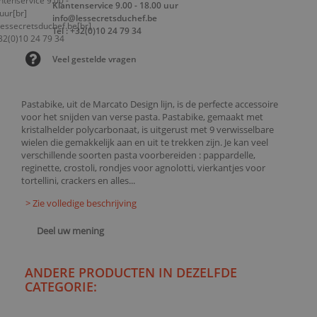
Klantenservice 9.00 - 18.00 uur
info@lessecretsduchef.be
Tel : +32(0)10 24 79 34
Veel gestelde vragen
Pastabike, uit de Marcato Design lijn, is de perfecte accessoire
voor het snijden van verse pasta. Pastabike, gemaakt met
kristalhelder polycarbonaat, is uitgerust met 9 verwisselbare
wielen die gemakkelijk aan en uit te trekken zijn. Je kan veel
verschillende soorten pasta voorbereiden : pappardelle,
reginette, crostoli, rondjes voor agnolotti, vierkantjes voor
tortellini, crackers en alles...
> Zie volledige beschrijving
Deel uw mening
ANDERE PRODUCTEN IN DEZELFDE
CATEGORIE: