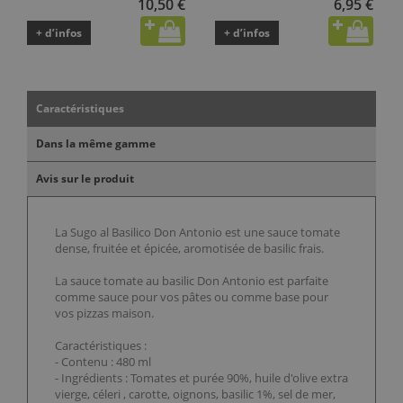
10,50 €
6,95 €
+ d’infos
+ d’infos
Caractéristiques
Dans la même gamme
Avis sur le produit
La Sugo al Basilico Don Antonio est une sauce tomate
dense, fruitée et épicée, aromotisée de basilic frais.
La sauce tomate au basilic Don Antonio est parfaite
comme sauce pour vos pâtes ou comme base pour
vos pizzas maison.
Caractéristiques :
- Contenu : 480 ml
- Ingrédients : Tomates et purée 90%, huile d'olive extra
vierge, céleri , carotte, oignons, basilic 1%, sel de mer,