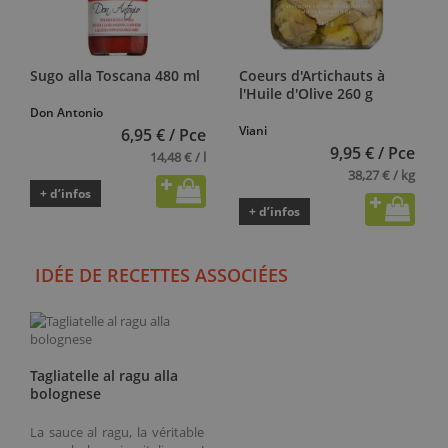
Sugo alla Toscana 480 ml
Coeurs d'Artichauts à
l'Huile d'Olive 260 g
Don Antonio
Viani
6,95 € / Pce
9,95 € / Pce
14,48 € / l
38,27 € / kg
+ d’infos
+ d’infos
IDÉE DE RECETTES ASSOCIÉES
Tagliatelle al ragu alla
bolognese
La sauce al ragu, la véritable