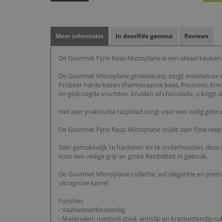
Meer informatie
In dezelfde gamma
Reviews
De Gourmet Fijne Rasp Microplane is een ideaal keukenac
De Gourmet Microplane groenterasp zorgt moeiteloos v
Probeer harde kazen (Parmezaanse kaas, Pecorino, Emmen
en gedroogde vruchten, kruiden of chocolade, u krijgt al
Het zeer praktische raspblad zorgt voor een veilig gebr
De Gourmet Fijne Rasp Microplane snijdt zeer fijne reep
Zeer gemakkelijk te hanteren en te onderhouden, deze
voor een veilige grip en grote flexibiliteit in gebruik.
De Gourmet Microplane-collectie, vol elegantie en presta
ultragrove korrel.
Functies
- Vaatwasserbestendig
- Materialen: roestvrij staal, antislip en krasbestendig