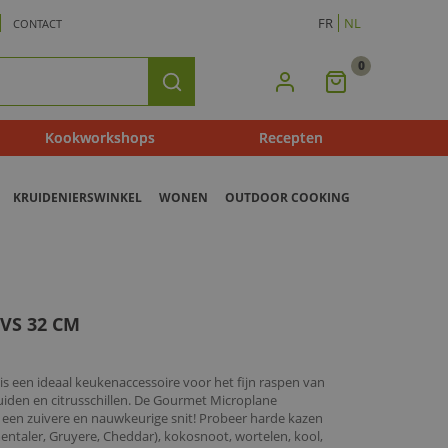
FR
NL
CONTACT
0
Mijn
Zoeken
Winkelmandje
Kookworkshops
Recepten
KRUIDENIERSWINKEL
WONEN
OUTDOOR COOKING
VS 32 CM
s een ideaal keukenaccessoire voor het fijn raspen van
ruiden en citrusschillen. De Gourmet Microplane
 een zuivere en nauwkeurige snit! Probeer harde kazen
ntaler, Gruyere, Cheddar), kokosnoot, wortelen, kool,