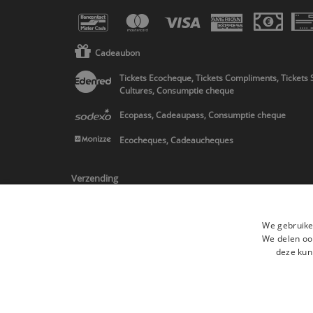
Cadeaubon
Tickets Ecocheque, Tickets Compliments, Tickets 
Cultures, Consumptie cheque
Ecopass, Cadeaupass, Consumptie cheque
Ecocheques, Cadeaucheques
Verzending
We gebruike
We delen ook
deze kun
* Levering in Belgie/Frankrijk/Nederland en in Europa op schatting