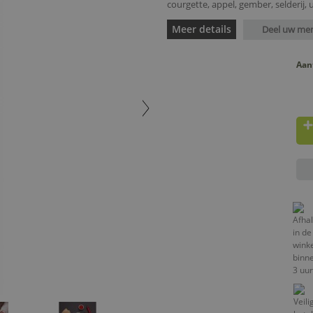
courgette, appel, gember, selderij, ui
Meer details
Deel uw me
Aan