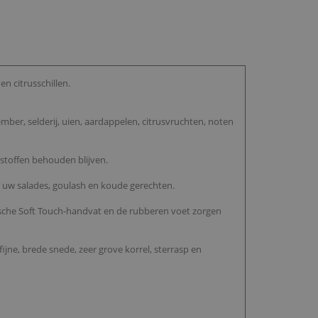
n citrusschillen.
ber, selderij, uien, aardappelen, citrusvruchten, noten
sstoffen behouden blijven.
an uw salades, goulash en koude gerechten.
sche Soft Touch-handvat en de rubberen voet zorgen
ijne, brede snede, zeer grove korrel, sterrasp en