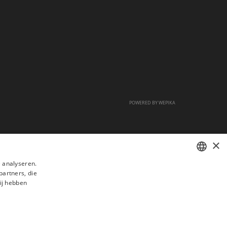
POWERED BY
WEPIKA
×
 analyseren.
partners, die
FRENCH
ij hebben
DUTCH
ENGLISH