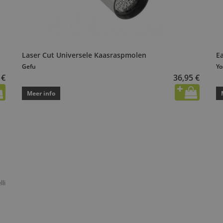
Laser Cut Universele Kaasraspmolen
E
Gefu
Yo
 €
36,95 €
Meer info
li