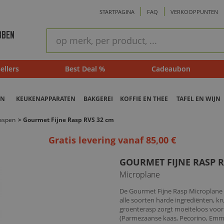
STARTPAGINA
FAQ
VERKOOPPUNTEN
ram
Snel
BBEN
zoeken
ellers
Best Deal %
Cadeaubon
EN
KEUKENAPPARATEN
BAKGEREI
KOFFIE EN THEE
TAFEL EN WIJN
aspen
>
Gourmet Fijne Rasp RVS 32 cm
Gratis levering vanaf 85,00 €
GOURMET FIJNE RASP R
Microplane
De Gourmet Fijne Rasp Microplane i
alle soorten harde ingrediënten, k
groenterasp zorgt moeiteloos voor
(Parmezaanse kaas, Pecorino, Emme