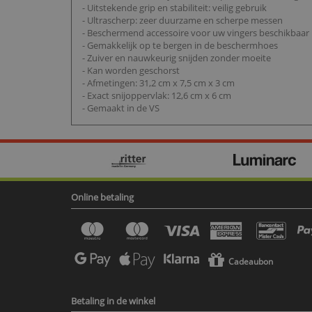
- Uitstekende grip en stabiliteit: veilig gebruik
- Ultrascherp: zeer duurzame en scherpe messen
- Beschermend accessoire voor uw vingers beschikbaar
- Gemakkelijk op te bergen in de beschermhoes
- Zuiver en nauwkeurig snijden zonder moeite
- Kan worden geschorst
- Afmetingen: 31,2 cm x 7,5 cm x 3 cm
- Exact snijoppervlak: 12,6 cm x 6 cm
- Gemaakt in de VS
Online betaling
Cadeaubon
Betaling in de winkel