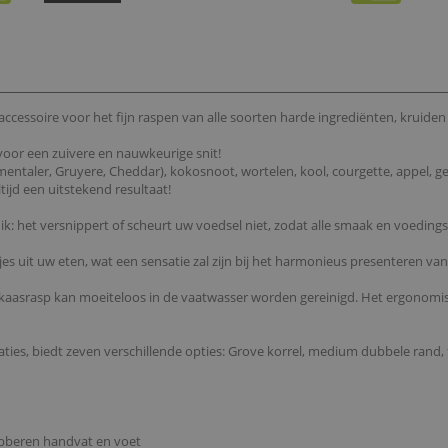
cessoire voor het fijn raspen van alle soorten harde ingrediënten, kruiden e
oor een zuivere en nauwkeurige snit!
taler, Gruyere, Cheddar), kokosnoot, wortelen, kool, courgette, appel, gem
tijd een uitstekend resultaat!
uik: het versnippert of scheurt uw voedsel niet, zodat alle smaak en voeding
jes uit uw eten, wat een sensatie zal zijn bij het harmonieus presenteren v
 kaasrasp kan moeiteloos in de vaatwasser worden gereinigd. Het ergonomi
ties, biedt zeven verschillende opties: Grove korrel, medium dubbele rand, f
 rubberen handvat en voet