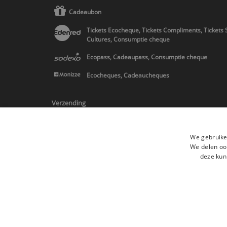
Cadeaubon
Tickets Ecocheque, Tickets Compliments, Tickets 
Cultures, Consumptie cheque
Ecopass, Cadeaupass, Consumptie cheque
Ecocheques, Cadeaucheques
Verzending
We gebruike
We delen ook
deze kun
* Levering in Belgie/Frankrijk/Nederland en in Europa op schatting
Alle merken
Algemene verkoopsvoorwaard
Alle rechten voorbehouden ©2015 Les Secrets du Chef/Alle prijzen op de