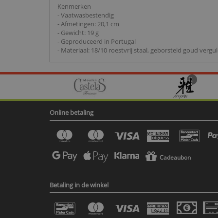
Kenmerken
- Vaatwasbestendig
- Afmetingen: 20,1 cm
- Gewicht: 19 g
- Geproduceerd in Portugal
- Materiaal: 18/10 roestvrij staal, geborsteld goud vergu
Online betaling
Cadeaubon
Betaling in de winkel