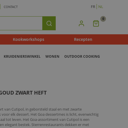
FR
NL
CONTACT
0
Mijn
Zoeken
Winkelmandje
Kookworkshops
Recepten
KRUIDENIERSWINKEL
WONEN
OUTDOOR COOKING
GOUD ZWART HEFT
 van Cutipol, in geborsteld staal en met zwarte
k voor elk dessert. Het Goa dessertmes is licht, evenwichtig
maal tot leven. Het Goa-assortiment van Cutipol is een
h en elegant bestek. Sterrenrestaurants dekken er met