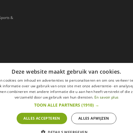
Sports &
Deze website maakt gebruik van cookies.
n cookies om inhoud en advertenties te personaliseren en om ons verkeer te
 informatie over uw gebruik van onze site met onze advertentie- en analyse
nen combineren met andere informatie die u aan hen heeft verstrekt of die z
verzameld door uw gebruik van hun diensten.
En savoir plus
TOON ALLE PARTNERS
(1910) →
ALLES ACCEPTEREN
ALLES AFWIJZEN
en
Wettelijke vermeldingen
withdrawal right
ze website zijn met alle belastingen inbegrepen.
DETAILS WEERGEVEN