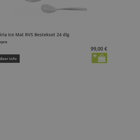
iria Ice Mat RVS Bestekset 24 dlg
epra
99,00 €
Meer info