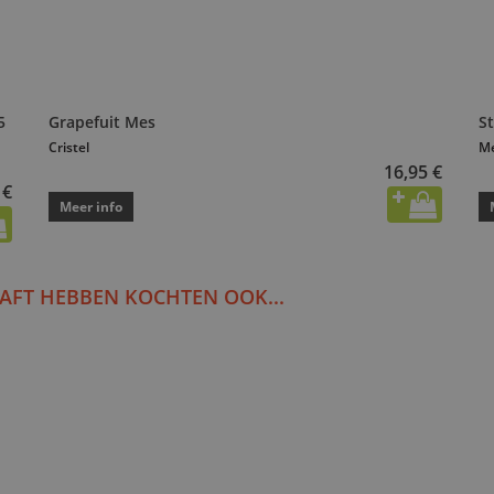
5
Grapefuit Mes
St
Cristel
M
16,95 €
 €
Meer info
AFT HEBBEN KOCHTEN OOK...