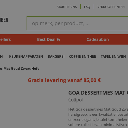
STARTPAGINA
FAQ
VERKOOPPUNTEN
ram
Snel
BBEN
zoeken
ellers
Best Deal %
Cadeaubon
EN
KEUKENAPPARATEN
BAKGEREI
KOFFIE EN THEE
TAFEL EN WIJN
s Mat Goud Zwart Heft
Gratis levering vanaf 85,00 €
GOA DESSERTMES MAT 
Cutipol
Het Goa dessertmes Mat Goud Zwart
handgreep, is een kwalitatief beste
en zeer elegant. Je tafel komt hele
sobere collectie van minimalistisc