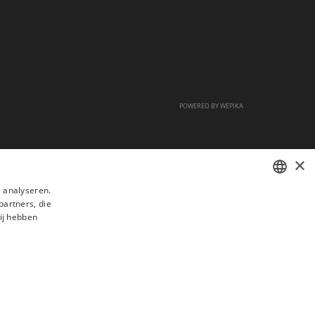
POWERED BY
WEPIKA
×
 analyseren.
partners, die
FRENCH
ij hebben
DUTCH
ENGLISH
s
Veelgestelde vragen
Aanwerving