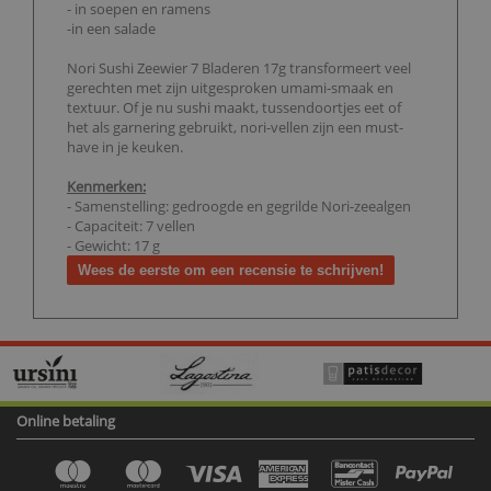
- in soepen en ramens
-in een salade
Nori Sushi Zeewier 7 Bladeren 17g transformeert veel
gerechten met zijn uitgesproken umami-smaak en
textuur. Of je nu sushi maakt, tussendoortjes eet of
het als garnering gebruikt, nori-vellen zijn een must-
have in je keuken.
Kenmerken:
- Samenstelling: gedroogde en gegrilde Nori-zeealgen
- Capaciteit: 7 vellen
- Gewicht: 17 g
Wees de eerste om een recensie te schrijven!
Online betaling