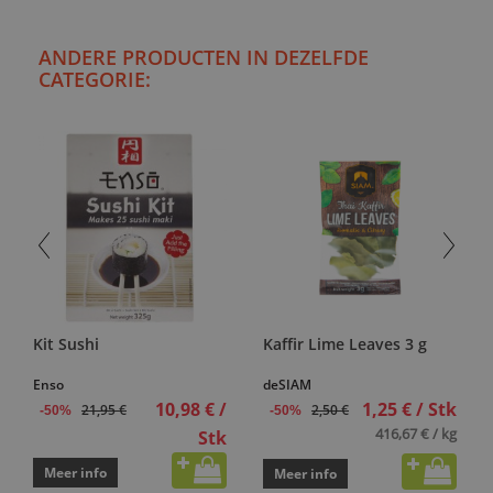
ANDERE PRODUCTEN IN DEZELFDE
CATEGORIE:
Kit Sushi
Kaffir Lime Leaves 3 g
Enso
deSIAM
10,98 € /
1,25 € / Stk
21,95 €
2,50 €
-50%
-50%
416,67 € / kg
Stk
Meer info
Meer info