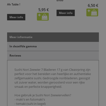
Enso
Ah Table !
6,50 €
5,95 €
Meer info
Meer info
Meer informatie
In dezelfde gamma
Reviews
Sushi Nori Zeewier 7 Bladeren 17 g van Cleasrpring zijn
perfect voor het bereiden van heerlijke en authentieke
zelfgemaakte sushi. Gedroogde noribladeren, geoogst
uit zuiver water, worden geroosterd voor een rijke
smaak en perfecte knapperigheid.
Hoe gebruik je Sushi Nori Zeewiervellen?
- maki's en futomaki's
- temaki (suhi in kegel)