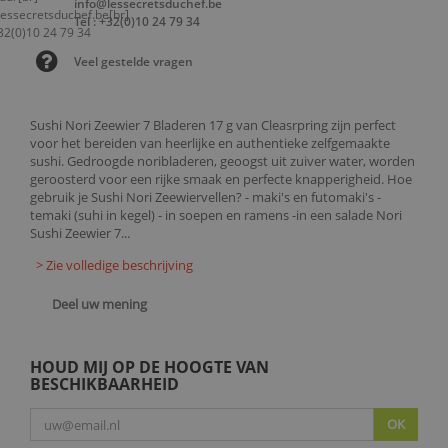
info@lessecretsduchef.be
Tel : +32(0)10 24 79 34
Veel gestelde vragen
Sushi Nori Zeewier 7 Bladeren 17 g van Cleasrpring zijn perfect
voor het bereiden van heerlijke en authentieke zelfgemaakte
sushi. Gedroogde noribladeren, geoogst uit zuiver water, worden
geroosterd voor een rijke smaak en perfecte knapperigheid. Hoe
gebruik je Sushi Nori Zeewiervellen? - maki's en futomaki's -
temaki (suhi in kegel) - in soepen en ramens -in een salade Nori
Sushi Zeewier 7...
> Zie volledige beschrijving
Deel uw mening
HOUD MIJ OP DE HOOGTE VAN
BESCHIKBAARHEID
OK