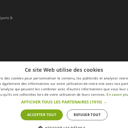
Sports &
Ce site Web utilise des cookies
ns des cookies pour personnaliser le contenu, les publicités et analyser notre
 également des informations sur votre utilisation de notre site avec nos par
 d'analyse qui peuvent les combiner avec d'autres informations que vous leur 
devis
u qu'ils ont collectées lors de votre utilisation de leurs services.
En savoir pl
AFFICHER TOUS LES PARTENAIRES
(1910) →
ACCEPTER TOUT
REFUSER TOUT
s
Mentions légales
Retour & Droit de ré
 sur le site s'entendent toutes taxes comprises.