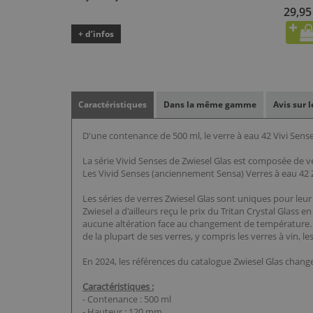
29,95
+ d’infos
Caractéristiques
Dans la même gamme
Avis sur 
D'une contenance de 500 ml, le verre à eau 42 Vivi Sens
La série Vivid Senses de Zwiesel Glas est composée de v
Les Vivid Senses (anciennement Sensa) Verres à eau 42 Zw
Les séries de verres Zwiesel Glas sont uniques pour leur
Zwiesel a d'ailleurs reçu le prix du Tritan Crystal Glas
aucune altération face au changement de température. Il
de la plupart de ses verres, y compris les verres à vin, 
En 2024, les références du catalogue Zwiesel Glas chan
Caractéristiques :
- Contenance : 500 ml
- Hauteur : 120 mm