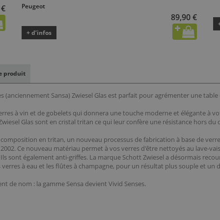
Peugeot
 €
89,90 €
+ d’infos
le produit
es (anciennement Sansa) Zwiesel Glas est parfait pour agrémenter une table
erres à vin et de gobelets qui donnera une touche moderne et élégante à vot
iesel Glas sont en cristal tritan ce qui leur confère une résistance hors du 
 composition en tritan, un nouveau processus de fabrication à base de verre e
s en 2002. Ce nouveau matériau permet à vos verres d'être nettoyés au lave-vai
s sont également anti-griffes. La marque Schott Zwiesel a désormais recourt
les verres à eau et les flûtes à champagne, pour un résultat plus souple et un 
gent de nom : la gamme Sensa devient Vivid Senses.