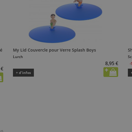
té
My Lid Couvercle pour Verre Splash Boys
Sh
Lurch
Sc
8,95 €
-
 €
+ d’infos
us