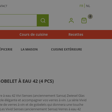
FR
NL
NTACT
0
Mon
Rechercher
Panier
Cours de cuisine
Recettes
ÉPICERIE
LA MAISON
CUISINE EXTÉRIEURE
OBELET À EAU 42 (4 PCS)
re à eau 42 Vivi Senses (anciennement Sansa) Zwiesel Glas
le élégante et accompagner vos verres à vin. La série Vivid
e de verres à vin et de gobelets qui donnera une touche
 Les Vivid Senses (anciennement Sensa) Verres à eau 42