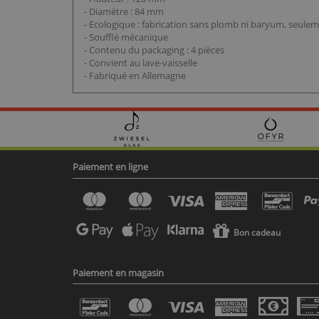
- Diamètre : 84 mm
- Ecologique : fabrication sans plomb ni baryum, seule
- Soufflé mécanique
- Contenu du packaging : 4 pièces
- Convient au lave-vaisselle
- Fabriqué en Allemagne
Paiement en ligne
Bon cadeau
Paiement en magasin