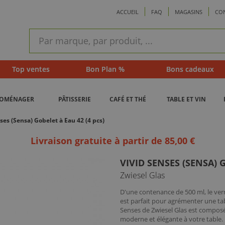
ACCUEIL
FAQ
MAGASINS
CO
ram
Recherche
rapide
Top ventes
Bon Plan %
Bons cadeaux
ROMÉNAGER
PÂTISSERIE
CAFÉ ET THÉ
TABLE ET VIN
ses (Sensa) Gobelet à Eau 42 (4 pcs)
Livraison gratuite à partir de 85,00 €
VIVID SENSES (SENSA) G
Zwiesel Glas
D'une contenance de 500 ml, le ver
est parfait pour agrémenter une tab
Senses de Zwiesel Glas est composé
moderne et élégante à votre table.