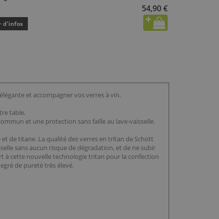
54,90 €
+ d’infos
 élégante et accompagner vos verres à vin.
re table.
commun et une protection sans faille au lave-vaisselle.
t de titane. La qualité des verres en tritan de Schott
sselle sans aucun risque de dégradation, et de ne subir
 à cette nouvelle technologie tritan pour la confection
degré de pureté très élevé.