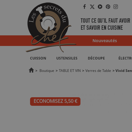
Facebook
Twitter
YouTube
Pinterest
Instag
TOUT CE QU'IL FAUT AVOIR
ET SAVOIR EN CUISINE
Nouveautés
CUISSON
USTENSILES
DÉCOUPE
ÉLECT
>
Boutique
>
TABLE ET VIN
>
Verres de Table
>
Vivid Sen
ECONOMISEZ 5,50 €