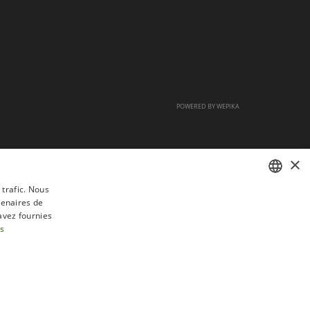
POWERED BY
WEPIKA
×
 trafic. Nous
tenaires de
FRENCH
avez fournies
DUTCH
us
ENGLISH
tractation
FAQ
Recrutement