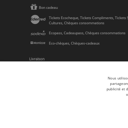
Bon cadeau
Tickets Ecocheque, Tickets Compliments, Tickets 
Cultures, Chèques consommations
Ecopass, Cadeaupass, Chèques consommations
Eco-chèques, Chèques-cadeaux
Livraison
Nous utiliso
partageons
publicité et
* Livraison en Belgique/France/Pays-Bas et partout en Europe sur 
o
Toutes les marques
Conditions générale
Tous droits réservés © 2017 Les Secrets du Chef | Tous les prix indiqués