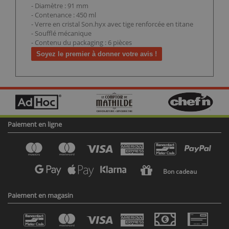
- Diamètre : 91 mm
- Contenance : 450 ml
- Verre en cristal Son.hyx avec tige renforcée en titane
- Soufflé mécanique
- Contenu du packaging : 6 pièces
Soyez le premier à donner votre avis !
Paiement en ligne
Bon cadeau
Paiement en magasin