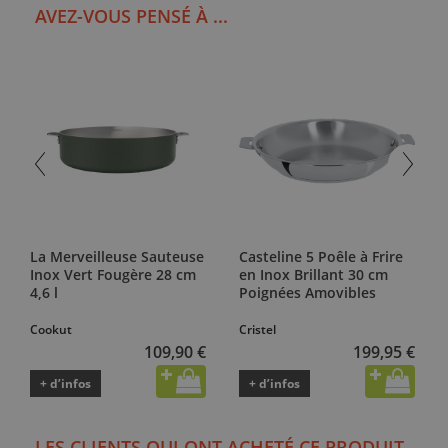
AVEZ-VOUS PENSÉ À ...
La Merveilleuse Sauteuse
Casteline 5 Poêle à Frire
Inox Vert Fougère 28 cm
en Inox Brillant 30 cm
4,6 l
Poignées Amovibles
Cookut
Cristel
109,90 €
199,95 €
+ d’infos
+ d’infos
LES CLIENTS QUI ONT ACHETÉ CE PRODUIT