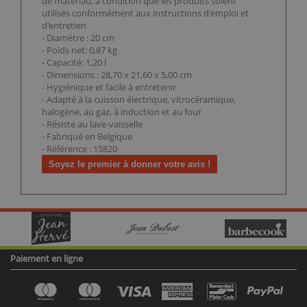
de matériau, à condition que les produits soient
utilisés conformément aux instructions d'emploi et
d'entretien
- Diamètre : 20 cm
- Poids net: 0,87 kg
- Capacité: 1,20 l
- Dimensions : 28,70 x 21,60 x 5,00 cm
- Hygiénique et facile à entretenir
- Adapté à la cuisson électrique, vitrocéramique,
halogène, au gaz, à induction et au four
- Résiste au lave-vaisselle
- Fabriqué en Belgique
- Référence : 15820
Soyez le premier à donner votre avis !
Paiement en ligne