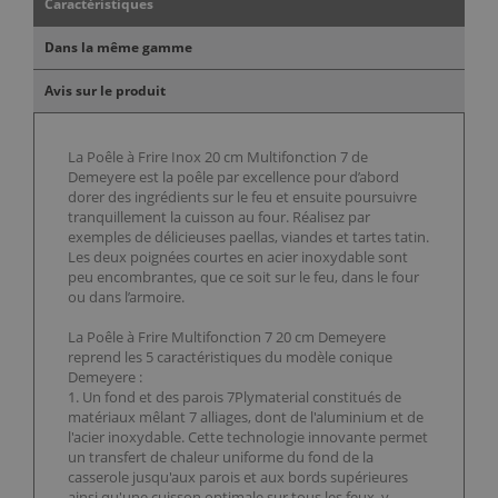
Caractéristiques
Dans la même gamme
Avis sur le produit
La Poêle à Frire Inox 20 cm Multifonction 7 de
Demeyere est la poêle par excellence pour d’abord
dorer des ingrédients sur le feu et ensuite poursuivre
tranquillement la cuisson au four. Réalisez par
exemples de délicieuses paellas, viandes et tartes tatin.
Les deux poignées courtes en acier inoxydable sont
peu encombrantes, que ce soit sur le feu, dans le four
ou dans l’armoire.
La Poêle à Frire Multifonction 7 20 cm Demeyere
reprend les 5 caractéristiques du modèle conique
Demeyere :
1. Un fond et des parois 7Plymaterial constitués de
matériaux mêlant 7 alliages, dont de l'aluminium et de
l'acier inoxydable. Cette technologie innovante permet
un transfert de chaleur uniforme du fond de la
casserole jusqu'aux parois et aux bords supérieures
ainsi qu'une cuisson optimale sur tous les feux, y