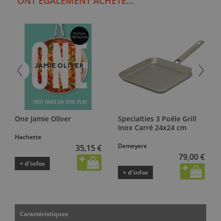
ONT ÉGALEMENT ACHETÉ...
One Jamie Oliver
Specialties 3 Poêle Grill
Inox Carré 24x24 cm
Hachette
Demeyere
35,15 €
79,00 €
+ d’infos
+ d’infos
Caractéristiques