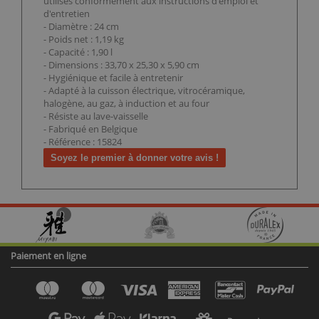
utilisés conformément aux instructions d'emploi et
d'entretien
- Diamètre : 24 cm
- Poids net : 1,19 kg
- Capacité : 1,90 l
- Dimensions : 33,70 x 25,30 x 5,90 cm
- Hygiénique et facile à entretenir
- Adapté à la cuisson électrique, vitrocéramique,
halogène, au gaz, à induction et au four
- Résiste au lave-vaisselle
- Fabriqué en Belgique
- Référence : 15824
Soyez le premier à donner votre avis !
Paiement en ligne