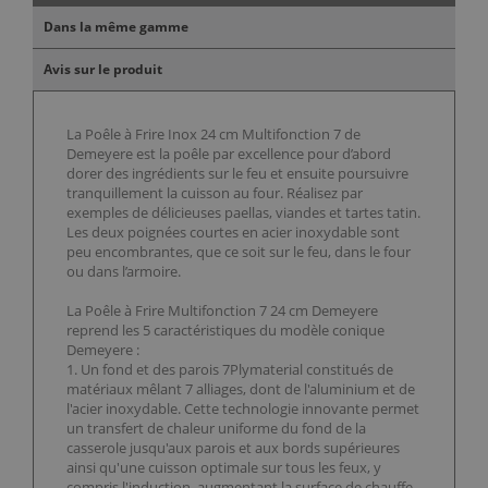
Dans la même gamme
Avis sur le produit
La Poêle à Frire Inox 24 cm Multifonction 7 de
Demeyere est la poêle par excellence pour d’abord
dorer des ingrédients sur le feu et ensuite poursuivre
tranquillement la cuisson au four. Réalisez par
exemples de délicieuses paellas, viandes et tartes tatin.
Les deux poignées courtes en acier inoxydable sont
peu encombrantes, que ce soit sur le feu, dans le four
ou dans l’armoire.
La Poêle à Frire Multifonction 7 24 cm Demeyere
reprend les 5 caractéristiques du modèle conique
Demeyere :
1. Un fond et des parois 7Plymaterial constitués de
matériaux mêlant 7 alliages, dont de l'aluminium et de
l'acier inoxydable. Cette technologie innovante permet
un transfert de chaleur uniforme du fond de la
casserole jusqu'aux parois et aux bords supérieures
ainsi qu'une cuisson optimale sur tous les feux, y
compris l'induction, augmentant la surface de chauffe