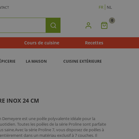
FR
NL
NTACT
0
Mon
Rechercher
Panier
Cours de cuisine
Recettes
ÉPICERIE
LA MAISON
CUISINE EXTÉRIEURE
RE INOX 24 CM
cm Demeyere est une poêle polyvalente idéale pour la
tidien. Toutes les poêles de la série Proline sont parfaite
s saine.Avec la série Proline 7, vous disposez de poêles à
 entièrement dans un matériau exclusif à 7 couches. Il