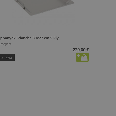
eppanyaki Plancha 39x27 cm 5 Ply
emeyere
229,00 €
+ d’infos