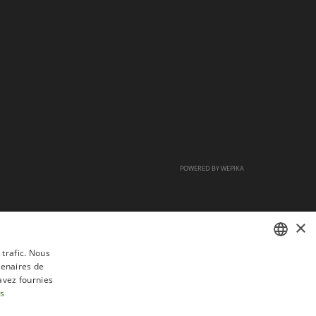
POWERED BY
WEPIKA
×
 trafic. Nous
tenaires de
FRENCH
avez fournies
DUTCH
us
ENGLISH