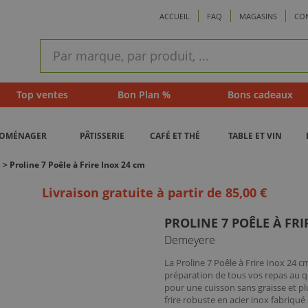
ACCUEIL
FAQ
MAGASINS
CO
ram
Recherche
rapide
Top ventes
Bon Plan %
Bons cadeaux
ROMÉNAGER
PÂTISSERIE
CAFÉ ET THÉ
TABLE ET VIN
>
Proline 7 Poêle à Frire Inox 24 cm
Livraison gratuite à partir de 85,00 €
PROLINE 7 POÊLE À FRI
Demeyere
La Proline 7 Poêle à Frire Inox 24 
préparation de tous vos repas au quo
pour une cuisson sans graisse et plu
frire robuste en acier inox fabriqué