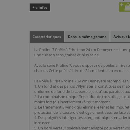
+ d’infos
Caractéristiques
Dans la même gamme
Avis sur 
La Proline 7 Poêle à Frire Inox 24 cm Demeyere est une p
une cuisson sans graisse et plus saine.
Avec la série Proline 7, vous disposez de poêles à frire 
chaleur. Cette poêle à frire de 24 cm tient bien en main,
La Poêle à Frire Proline 7 24 cm Demeyere reprend les 
1. Un fond et des parois 7Plymaterial constitués de maté
uniforme du fond de la casserole jusqu'aux parois et au
2. La combinaison unique Triplinduc de trois alliages qu
moins fort (ou inversement) à tout moment.
3. Le traitement Silvinox qui élimine le fer et les impure
protection de la casserole est également assurée face 
4. Des poignées intelligentes et ergonomiques en acier i
incruster.
5. Un bord verseur spécialement adapté pour verser vos