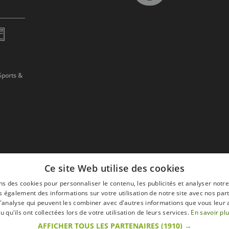
Sports &
Ce site Web utilise des cookies
ns des cookies pour personnaliser le contenu, les publicités et analyser notre
 également des informations sur votre utilisation de notre site avec nos par
 d'analyse qui peuvent les combiner avec d'autres informations que vous leur 
devis
u qu'ils ont collectées lors de votre utilisation de leurs services.
En savoir pl
AFFICHER TOUS LES PARTENAIRES
(1910) →