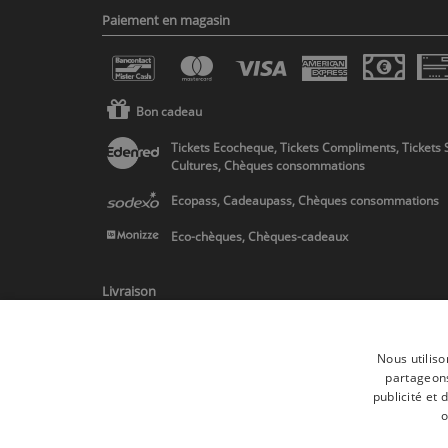
Paiement en magasin
Bon cadeau
Tickets Ecocheque, Tickets Compliments, Tickets 
Cultures, Chèques consommations
Ecopass, Cadeaupass, Chèques consommations
Eco-chèques, Chèques-cadeaux
Livraison
Nous utiliso
partageons
publicité et
* Livraison en Belgique/France/Pays-Bas et partout en Europe sur 
o