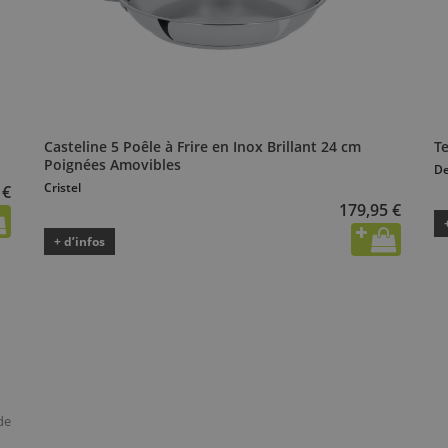
Casteline 5 Poêle à Frire en Inox Brillant 24 cm
T
Poignées Amovibles
D
Cristel
 €
179,95 €
+ d’infos
de