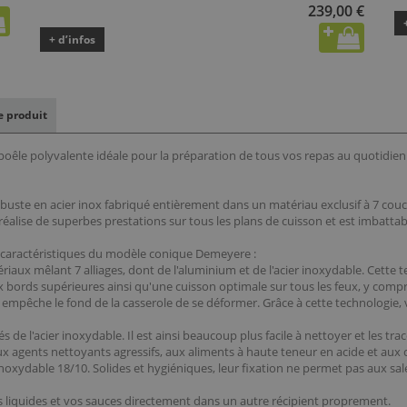
239,00 €
+ d’infos
le produit
oêle polyvalente idéale pour la préparation de tous vos repas au quotidien. 
robuste en acier inox fabriqué entièrement dans un matériau exclusif à 7 couch
 réalise de superbes prestations sur tous les plans de cuisson et est imbattabl
5 caractéristiques du modèle conique Demeyere :
riaux mêlant 7 alliages, dont de l'aluminium et de l'acier inoxydable. Cette
x bords supérieures ainsi qu'une cuisson optimale sur tous les feux, y compr
i empêche le fond de la casserole de se déformer. Grâce à cette technologie,
tés de l'acier inoxydable. Il est ainsi beaucoup plus facile à nettoyer et les 
aux agents nettoyants agressifs, aux aliments à haute teneur en acide et a
noxydable 18/10. Solides et hygiéniques, leur fixation ne permet pas aux salet
 liquides et vos sauces directement dans un autre récipient proprement.