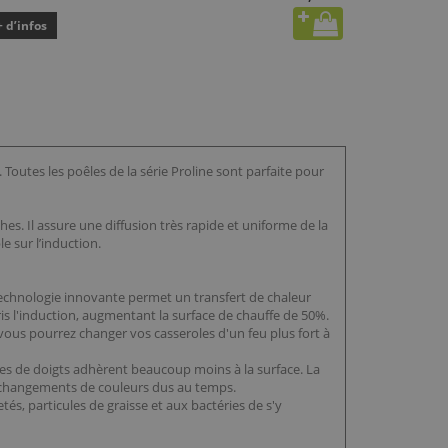
+ d’infos
Toutes les poêles de la série Proline sont parfaite pour
es. Il assure une diffusion très rapide et uniforme de la
e sur l’induction.
 technologie innovante permet un transfert de chaleur
is l'induction, augmentant la surface de chauffe de 50%.
 vous pourrez changer vos casseroles d'un feu plus fort à
traces de doigts adhèrent beaucoup moins à la surface. La
ux changements de couleurs dus au temps.
és, particules de graisse et aux bactéries de s'y