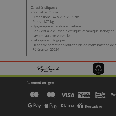
Caractéristiques :
- Diamètre : 24 cm
- Dimensions : 47 x 23,9 x 5,1 cm
- Poids : 1,75 kg
- Hygiénique et facile à entretenir
- Convient à la cuisson électrique, céramique, halogène, 
- Lavable au lave-vaisselle
- Fabriqué en Belgique
- 30 ans de garantie : profitez à vie de votre batterie de 
- Référence : 25624
Paiement en ligne
Bon cadeau