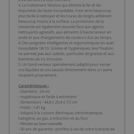
3. Le traitement Silvinox qui élimine le fer et les
impuretés de l'acier inoxydable. Il est ainsi beaucoup
plus facile à nettoyer et les traces de doigts adhèrent
beaucoup moins à la surface. La protection de la
casserole est également assurée face aux agents
nettoyants agressifs, aux aliments à haute teneur en
acide et aux changements de couleurs dus au temps.
4. Des poignées intelligentes et ergonomiques en acier
inoxydable 18/10. Solides et hygiéniques, leur fixation
ne permet pas aux saletés, particules de graisse et aux
bactéries de s'y incruster.
5. Un bord verseur spécialement adapté pour verser
vos liquides et vos sauces directement dans un autre
récipient proprement.
Caractéristiques :
- Diamètre : 24 cm
- Hygiénique et facile à entretenir
- Dimensions : 44,8 x 25,4 x 7,5 cm
- Poids : 1,41 kg
- Adapté à la cuisson électrique, vitrocéramique,
halogène, au gaz, à induction et au four
- Résiste au lave-vaisselle
- 30 ans de garantie : profitez à vie de votre batterie de