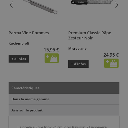
Parma Vide Pommes
Premium Classic Râpe
Zesteur Noir
Kuchenprofi
Microplane
15,95 €
24,95 €
+ d’infos
+ d’infos
Caractéristiques
Dans la même gamme
Avis sur le produit
La poêle à Frire Inox 24 cm John Pawson 7 Demeyere