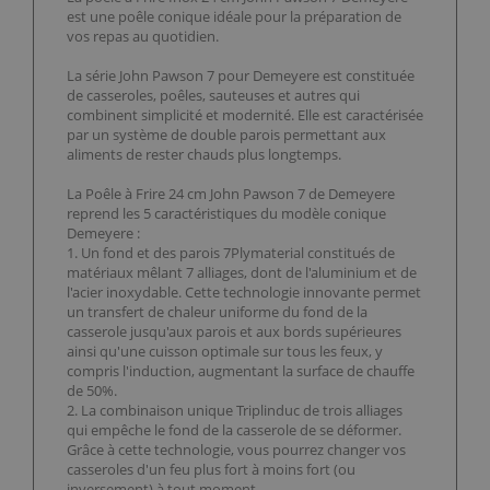
est une poêle conique idéale pour la préparation de
vos repas au quotidien.
La série John Pawson 7 pour Demeyere est constituée
de casseroles, poêles, sauteuses et autres qui
combinent simplicité et modernité. Elle est caractérisée
par un système de double parois permettant aux
aliments de rester chauds plus longtemps.
La Poêle à Frire 24 cm John Pawson 7 de Demeyere
reprend les 5 caractéristiques du modèle conique
Demeyere :
1. Un fond et des parois 7Plymaterial constitués de
matériaux mêlant 7 alliages, dont de l'aluminium et de
l'acier inoxydable. Cette technologie innovante permet
un transfert de chaleur uniforme du fond de la
casserole jusqu'aux parois et aux bords supérieures
ainsi qu'une cuisson optimale sur tous les feux, y
compris l'induction, augmentant la surface de chauffe
de 50%.
2. La combinaison unique Triplinduc de trois alliages
qui empêche le fond de la casserole de se déformer.
Grâce à cette technologie, vous pourrez changer vos
casseroles d'un feu plus fort à moins fort (ou
inversement) à tout moment.