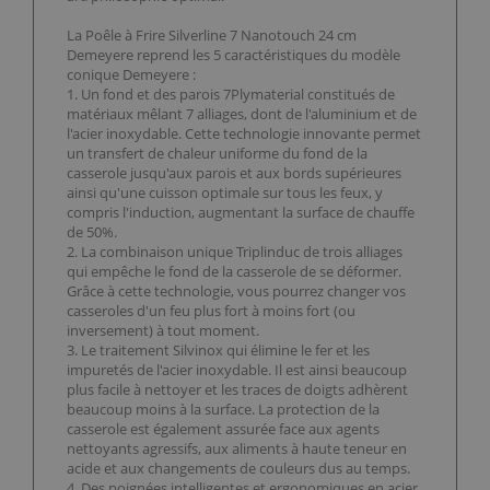
La Poêle à Frire Silverline 7 Nanotouch 24 cm
Demeyere reprend les 5 caractéristiques du modèle
conique Demeyere :
1. Un fond et des parois 7Plymaterial constitués de
matériaux mêlant 7 alliages, dont de l'aluminium et de
l'acier inoxydable. Cette technologie innovante permet
un transfert de chaleur uniforme du fond de la
casserole jusqu'aux parois et aux bords supérieures
ainsi qu'une cuisson optimale sur tous les feux, y
compris l'induction, augmentant la surface de chauffe
de 50%.
2. La combinaison unique Triplinduc de trois alliages
qui empêche le fond de la casserole de se déformer.
Grâce à cette technologie, vous pourrez changer vos
casseroles d'un feu plus fort à moins fort (ou
inversement) à tout moment.
3. Le traitement Silvinox qui élimine le fer et les
impuretés de l'acier inoxydable. Il est ainsi beaucoup
plus facile à nettoyer et les traces de doigts adhèrent
beaucoup moins à la surface. La protection de la
casserole est également assurée face aux agents
nettoyants agressifs, aux aliments à haute teneur en
acide et aux changements de couleurs dus au temps.
4. Des poignées intelligentes et ergonomiques en acier