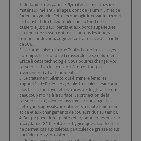
1. Un fond et des parois 7Plymaterial constitués de
matériaux mêlant 7 alliages, dont de l'aluminium et de
l'acier inoxydable. Cette technologie innovante permet
un transfert de chaleur uniforme du fond de la
casserole jusqu'aux parois et aux bords supérieures
ainsi qu'une cuisson optimale sur tous les feux, y
compris l'induction, augmentant la surface de chauffe
de 50%.
2. La combinaison unique Triplinduc de trois alliages
qui empêche le fond de la casserole de se déformer.
Grâce à cette technologie, vous pourrez changer vos
casseroles d'un feu plus fort à moins fort (ou
inversement) à tout moment.
3. Le traitement Silvinox qui élimine le fer et les
impuretés de l'acier inoxydable. Il est ainsi beaucoup
plus facile à nettoyer et les traces de doigts adhèrent
beaucoup moins à la surface. La protection de la
casserole est également assurée face aux agents
nettoyants agressifs, aux aliments à haute teneur en
acide et aux changements de couleurs dus au temps.
4. Des poignées intelligentes et ergonomiques en acier
inoxydable 18/10. Solides et hygiéniques, leur fixation
ne permet pas aux saletés, particules de graisse et aux
bactéries de s'y incruster.
5. Un bord verseur spécialement adapté pour verser