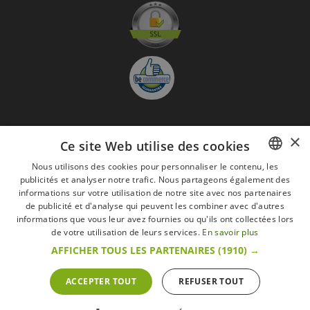
×
S'abonner à la Newsletter
Ce site Web utilise des cookies
GO
Nous utilisons des cookies pour personnaliser le contenu, les
publicités et analyser notre trafic. Nous partageons également des
FRENCH
Je suis d'accord avec
les Mentions légales
informations sur votre utilisation de notre site avec nos partenaires
DUTCH
de publicité et d'analyse qui peuvent les combiner avec d'autres
informations que vous leur avez fournies ou qu'ils ont collectées lors
Toutes les marques
Conditions générales
Mentions légales
ENGLISH
de votre utilisation de leurs services.
En savoir plus
Retour & Droit de rétractation
FAQ
Recrutement
AFFICHER TOUS LES PARTENAIRES
(1910) →
Tous droits réservés © 2017 Les Secrets du Chef | Tous les prix indiqués sur le site
s'entendent toutes taxes comprises.
Conformément au livre VI « Pratiques du marché et protection du consommateur » du
ACCEPTER TOUT
REFUSER TOUT
Code belge de droit économique.
Le Client agissant en tant que consommateur dispose d’un droit de
rétractation.endéans les 14 jours ouvrables, de renoncer à sa commande.
Que faire en cas de litige,
Plus d'infos