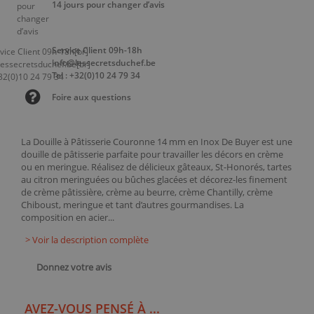
14 jours pour changer d’avis
Service Client 09h-18h
info@lessecretsduchef.be
Tel : +32(0)10 24 79 34
Foire aux questions
La Douille à Pâtisserie Couronne 14 mm en Inox De Buyer est une
douille de pâtisserie parfaite pour travailler les décors en crème
ou en meringue. Réalisez de délicieux gâteaux, St-Honorés, tartes
au citron meringuées ou bûches glacées et décorez-les finement
de crème pâtissière, crème au beurre, crème Chantilly, crème
Chiboust, meringue et tant d’autres gourmandises. La
composition en acier...
> Voir la description complète
Donnez votre avis
AVEZ-VOUS PENSÉ À ...