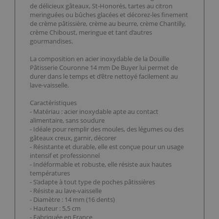
de délicieux gâteaux, St-Honorés, tartes au citron
meringuées ou bûches glacées et décorez-les finement
de crème pâtissière, crème au beurre, crème Chantilly,
crème Chiboust, meringue et tant d’autres
gourmandises.
La composition en acier inoxydable de la Douille
Pâtisserie Couronne 14 mm De Buyer lui permet de
durer dans le temps et d’être nettoyé facilement au
lave-vaisselle.
Caractéristiques
- Matériau : acier inoxydable apte au contact
alimentaire, sans soudure
- Idéale pour remplir des moules, des légumes ou des
gâteaux creux, garnir, décorer
- Résistante et durable, elle est conçue pour un usage
intensif et professionnel
- Indéformable et robuste, elle résiste aux hautes
températures
- S’adapte à tout type de poches pâtissières
- Résiste au lave-vaisselle
- Diamètre : 14 mm (16 dents)
- Hauteur : 5,5 cm
- Fabriquée en France