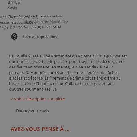
Service Client 09h-18h
info@lessecretsduchef.be
Tel : +32(0)10 24 79 34
Foire aux questions
La Douille Russe Tulipe Printanière ou Pivoine n°241 De Buyer est
une douille de pâtisserie parfaite pour travailler les décors, créer
des fleurs en crème ou en meringue. Réalisez de délicieux
gâteaux, St-Honorés, tartes au citron meringuées ou bûches
glacées et décorez-les finement de crème pâtissière, crème au
beurre, crème Chantilly, crème Chiboust, meringue et tant
d’autres gourmandises. La...
> Voir la description complète
Donnez votre avis
AVEZ-VOUS PENSÉ À ...