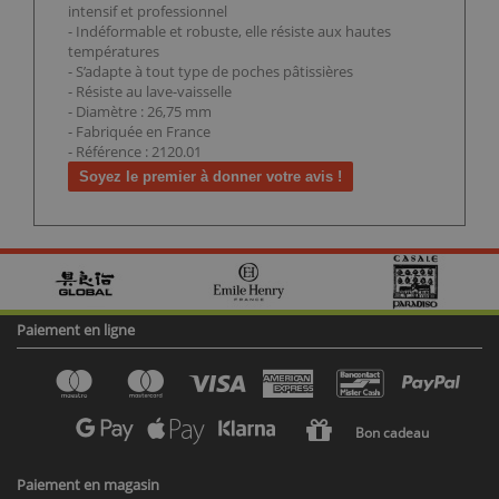
intensif et professionnel
- Indéformable et robuste, elle résiste aux hautes
températures
- S’adapte à tout type de poches pâtissières
- Résiste au lave-vaisselle
- Diamètre : 26,75 mm
- Fabriquée en France
- Référence : 2120.01
Soyez le premier à donner votre avis !
Paiement en ligne
Bon cadeau
Paiement en magasin