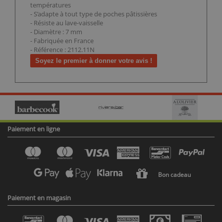
températures
- S’adapte à tout type de poches pâtissières
- Résiste au lave-vaisselle
- Diamètre : 7 mm
- Fabriquée en France
- Référence : 2112.11N
Soyez le premier à donner votre avis !
Paiement en ligne
Bon cadeau
Paiement en magasin