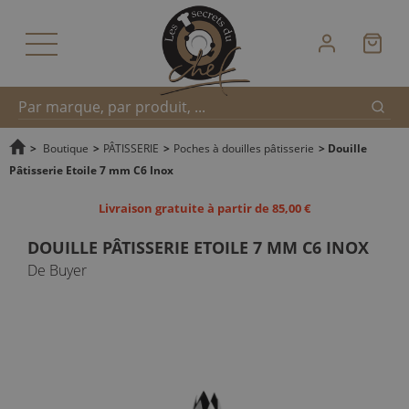
Reche
Recherche
>
Boutique
>
PÂTISSERIE
>
Poches à douilles pâtisserie
>
Douille
Pâtisserie Etoile 7 mm C6 Inox
rapide
Livraison gratuite à partir de 85,00 €
DOUILLE PÂTISSERIE ETOILE 7 MM C6 INOX
De Buyer