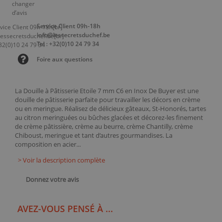
Service Client 09h-18h
info@lessecretsduchef.be
Tel : +32(0)10 24 79 34
Foire aux questions
La Douille à Pâtisserie Etoile 7 mm C6 en Inox De Buyer est une
douille de pâtisserie parfaite pour travailler les décors en crème
ou en meringue. Réalisez de délicieux gâteaux, St-Honorés, tartes
au citron meringuées ou bûches glacées et décorez-les finement
de crème pâtissière, crème au beurre, crème Chantilly, crème
Chiboust, meringue et tant d’autres gourmandises. La
composition en acier...
> Voir la description complète
Donnez votre avis
AVEZ-VOUS PENSÉ À ...