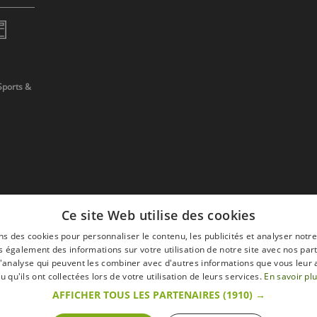
Sports &
Ce site Web utilise des cookies
ns des cookies pour personnaliser le contenu, les publicités et analyser notre
 également des informations sur votre utilisation de notre site avec nos par
 d'analyse qui peuvent les combiner avec d'autres informations que vous leur 
devis
u qu'ils ont collectées lors de votre utilisation de leurs services.
En savoir pl
AFFICHER TOUS LES PARTENAIRES
(1910) →