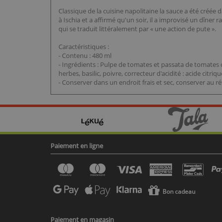
Classique de la cuisine napolitaine la sauce a été créée d
à Ischia et a affirmé qu'un soir, il a improvisé un dîne
qui se traduit littéralement par « une action de pute ».
Caractéristiques :
- Contenu : 480 ml
- Ingrédients : Pulpe de tomates et passata de tomates ceri
herbes, basilic, poivre, correcteur d'acidité : acide citriqu
- Conserver dans un endroit frais et sec, conserver au
Paiement en ligne
Bon cadeau
Paiement en magasin