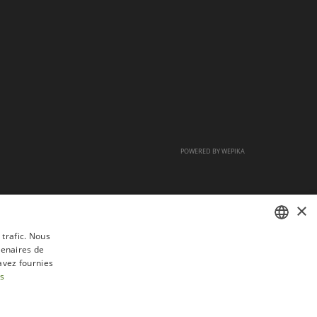
POWERED BY
WEPIKA
×
 trafic. Nous
tenaires de
FRENCH
avez fournies
DUTCH
us
ENGLISH