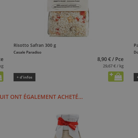
Risotto Safran 300 g
P
Casale Paradiso
Do
ce
8,90 € / Pce
kg
29,67 € / kg
+ d’infos
UIT ONT ÉGALEMENT ACHETÉ...