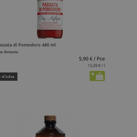
assata di Pomodoro 480 ml
n Antonio
5,90 € / Pce
12,29 € / l
+ d’infos