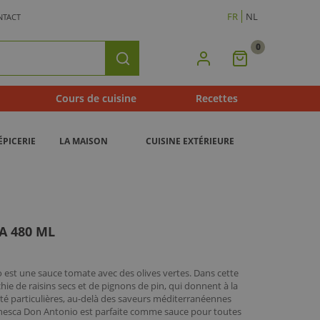
FR
NL
NTACT
0
Mon
Rechercher
Panier
Cours de cuisine
Recettes
ÉPICERIE
LA MAISON
CUISINE EXTÉRIEURE
A 480 ML
 est une sauce tomate avec des olives vertes. Dans cette
hie de raisins secs et de pignons de pin, qui donnent à la
té particulières, au-delà des saveurs méditerranéennes
anesca Don Antonio est parfaite comme sauce pour toutes