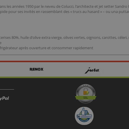
ans les années 1950 par le neveu de Colucci, l'architecte et jet setter Sandro P
r rapide pour ses invités en rassemblant des « trucs au hasard » – ou una put
ses 80%, huile d'olive extra vierge, olives vertes, oignons, carottes, céleri, r
e
 réfrigérateur après ouverture et consommer rapidement