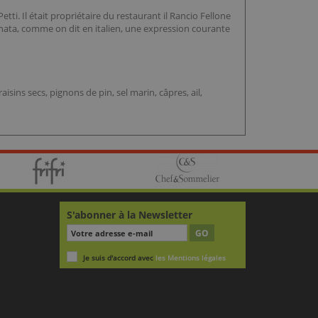
etti. Il était propriétaire du restaurant il Rancio Fellone
tanata, comme on dit en italien, une expression courante
aisins secs, pignons de pin, sel marin, câpres, ail,
S'abonner à la Newsletter
GO
Je suis d'accord avec
les Mentions légales