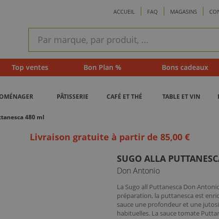
ACCUEIL
FAQ
MAGASINS
CO
ram
Recherche
rapide
Top ventes
Bon Plan %
Bons cadeaux
ROMÉNAGER
PÂTISSERIE
CAFÉ ET THÉ
TABLE ET VIN
ttanesca 480 ml
Livraison gratuite à partir de 85,00 €
SUGO ALLA PUTTANESC
Don Antonio
La Sugo all Puttanesca Don Antonio
préparation, la puttanesca est enric
sauce une profondeur et une jutosi
habituelles. La sauce tomate Putt