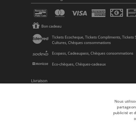
Bon cadeau
Tickets Ecocheque, Tickets Compliments, Tickets 
Cultures, Chèques consommations
Ecopass, Cadeaupass, Chèques consommations
Eco-chèques, Chèques-cadeaux
Livraison
Nous utiliso
partageons
publicité et
* Livraison en Belgique/France/Pays-Bas et partout en Europe sur 
o