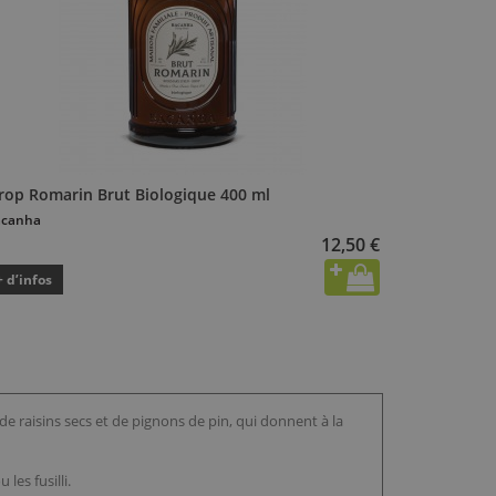
irop Romarin Brut Biologique 400 ml
acanha
12,50 €
+ d’infos
e raisins secs et de pignons de pin, qui donnent à la
es fusilli.