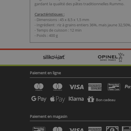
gardant la qualité des pâtes traditionnelles Rummo.
Caractéristiques :
- Dimensions : 45 x 8,5 x 1,5 mm
- Ingrédient : riz à grains entiers 36%, maïs jaune 32,5
- Temps de cuisson : 12 min
- Poids : 400 g
Paiement en ligne
Bon cadeau
Paiement en magasin