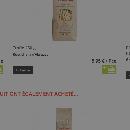
Trofie 250 g
Pâ
P
Rustichella d'Abruzzo
Gr
ce
5,95 € / Pce
+ d’infos
UIT ONT ÉGALEMENT ACHETÉ...