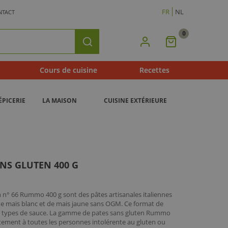
FR
NL
NTACT
0
Mon
Rechercher
Panier
Cours de cuisine
Recettes
ÉPICERIE
LA MAISON
CUISINE EXTÉRIEURE
ANS GLUTEN 400 G
 n° 66 Rummo 400 g sont des pâtes artisanales italiennes
 de maïs blanc et de mais jaune sans OGM. Ce format de
s types de sauce. La gamme de pates sans gluten Rummo
ement à toutes les personnes intolérente au gluten ou