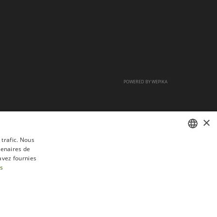
POWERED BY
WEPIKA
×
 trafic. Nous
tenaires de
FRENCH
avez fournies
DUTCH
us
ENGLISH
tractation
FAQ
Recrutement