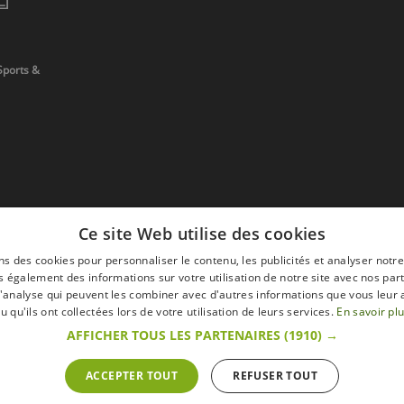
Sports &
Ce site Web utilise des cookies
ns des cookies pour personnaliser le contenu, les publicités et analyser notre
 également des informations sur votre utilisation de notre site avec nos par
 d'analyse qui peuvent les combiner avec d'autres informations que vous leur 
devis
u qu'ils ont collectées lors de votre utilisation de leurs services.
En savoir pl
AFFICHER TOUS LES PARTENAIRES
(1910) →
ACCEPTER TOUT
REFUSER TOUT
s
Mentions légales
Retour & Droit de ré