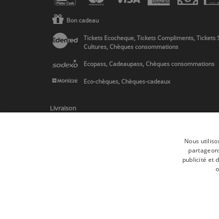
Bon cadeau
Tickets Ecocheque, Tickets Compliments, Tickets 
Cultures, Chèques consommations
Ecopass, Cadeaupass, Chèques consommations
Eco-chèques, Chèques-cadeaux
Livraison
Nous utiliso
partageons
publicité et
* Livraison en Belgique/France/Pays-Bas et partout en Europe sur 
o
Toutes les marques
Conditions générale