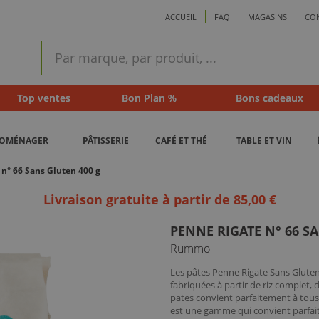
ACCUEIL
FAQ
MAGASINS
CO
ram
Recherche
rapide
Top ventes
Bon Plan %
Bons cadeaux
ROMÉNAGER
PÂTISSERIE
CAFÉ ET THÉ
TABLE ET VIN
n° 66 Sans Gluten 400 g
Livraison gratuite à partir de 85,00 €
PENNE RIGATE N° 66 S
Rummo
Les pâtes Penne Rigate Sans Gluten
fabriquées à partir de riz complet,
pates convient parfaitement à tou
est une gamme qui convient parfait