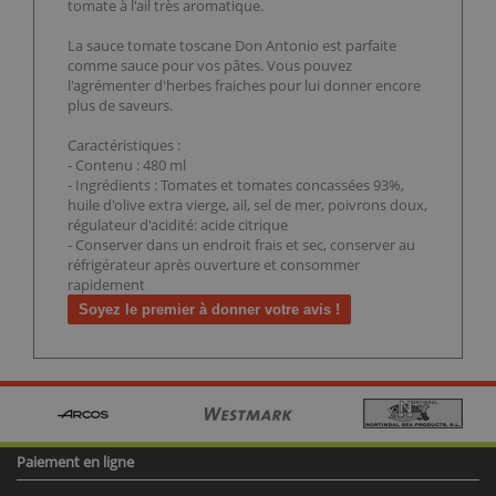
tomate à l'ail très aromatique.
La sauce tomate toscane Don Antonio est parfaite
comme sauce pour vos pâtes. Vous pouvez
l'agrémenter d'herbes fraiches pour lui donner encore
plus de saveurs.
Caractéristiques :
- Contenu : 480 ml
- Ingrédients : Tomates et tomates concassées 93%,
huile d'olive extra vierge, ail, sel de mer, poivrons doux,
régulateur d'acidité: acide citrique
- Conserver dans un endroit frais et sec, conserver au
réfrigérateur après ouverture et consommer
rapidement
Soyez le premier à donner votre avis !
Paiement en ligne