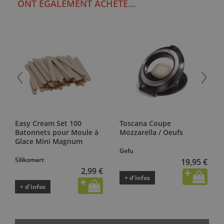
ONT ÉGALEMENT ACHETÉ...
Easy Cream Set 100
Toscana Coupe
Batonnets pour Moule à
Mozzarella / Oeufs
Glace Mini Magnum
Gefu
Silikomart
19,95 €
2,99 €
+ d’infos
+ d’infos