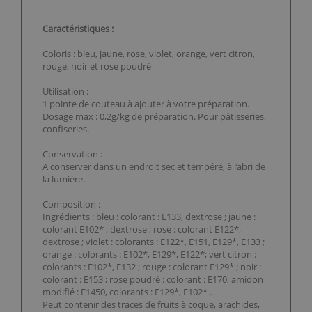
Caractéristiques :
Coloris : bleu, jaune, rose, violet, orange, vert citron,
rouge, noir et rose poudré
Utilisation :
1 pointe de couteau à ajouter à votre préparation.
Dosage max : 0,2g/kg de préparation. Pour pâtisseries,
confiseries.
Conservation :
A conserver dans un endroit sec et tempéré, à l’abri de
la lumière.
Composition :
Ingrédients : bleu : colorant : E133, dextrose ; jaune :
colorant E102* , dextrose ; rose : colorant E122*,
dextrose ; violet : colorants : E122*, E151, E129*, E133 ;
orange : colorants : E102*, E129*, E122*; vert citron :
colorants : E102*, E132 ; rouge : colorant E129* ; noir :
colorant : E153 ; rose poudré : colorant : E170, amidon
modifié : E1450, colorants : E129*, E102* .
Peut contenir des traces de fruits à coque, arachides,