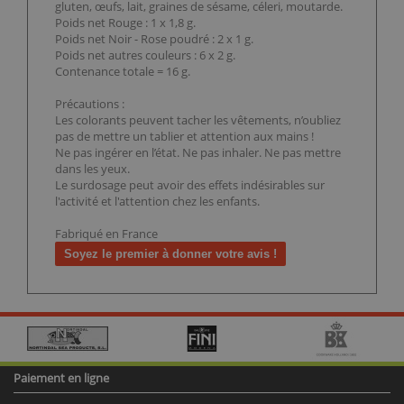
gluten, œufs, lait, graines de sésame, céleri, moutarde.
Poids net Rouge : 1 x 1,8 g.
Poids net Noir - Rose poudré : 2 x 1 g.
Poids net autres couleurs : 6 x 2 g.
Contenance totale = 16 g.
Précautions :
Les colorants peuvent tacher les vêtements, n’oubliez
pas de mettre un tablier et attention aux mains !
Ne pas ingérer en l’état. Ne pas inhaler. Ne pas mettre
dans les yeux.
Le surdosage peut avoir des effets indésirables sur
l'activité et l'attention chez les enfants.
Fabriqué en France
Soyez le premier à donner votre avis !
Paiement en ligne