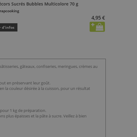
écors Sucrés Bubbles Multicolore 70 g
rapcooking
4,95 €
+ d’infos
âtisseries, gâteaux, confiseries, meringues, crèmes au
out en préservant leur goût.
n la couleur désirée à la cuisson, pour un résultat
t pour 1 kg de préparation.
s plus épaisses et la pâte à sucre. Veillez à bien