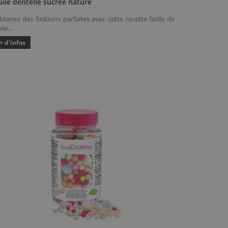
uile dentelle sucrée nature
btenez des finitions parfaites avec cette recette facile de
ile...
+ d'infos