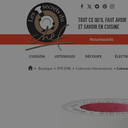
Facebook
Twitter
YouTube
Pinterest
Instag
TOUT CE QU'IL FAUT AVOIR
ET SAVOIR EN CUISINE
Nouveautés
CUISSON
USTENSILES
DÉCOUPE
ÉLECT
>
Boutique
>
ÉPICERIE
>
Colorants Alimentaires
>
Colora