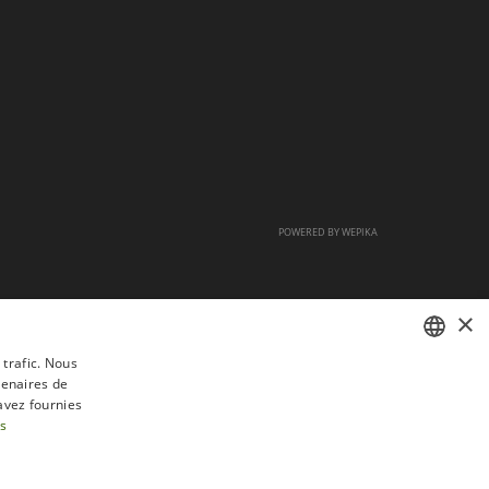
POWERED BY
WEPIKA
×
 trafic. Nous
tenaires de
FRENCH
avez fournies
DUTCH
us
ENGLISH