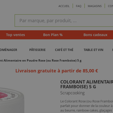
ACCUEIL
FAQ
MAGASINS
CO
ram
Recherche
rapide
Top ventes
Bon Plan %
Bons cadeaux
ROMÉNAGER
PÂTISSERIE
CAFÉ ET THÉ
TABLE ET VIN
nt Alimentaire en Poudre Rose (ou Rose Framboise) 5 g
Livraison gratuite à partir de 85,00 €
COLORANT ALIMENTAIR
FRAMBOISE) 5 G
Scrapcooking
Le Colorant Rose (ou Rose Framboi
parfait pour donner de la couleur à
au beurre, rainbow cakes, glaçages