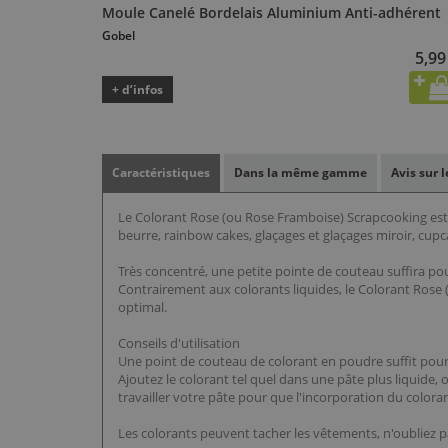
Moule Canelé Bordelais Aluminium Anti-adhérent
Gobel
5,99
+ d’infos
Caractéristiques
Dans la même gamme
Avis sur 
Le Colorant Rose (ou Rose Framboise) Scrapcooking est u
beurre, rainbow cakes, glaçages et glaçages miroir, cu
Très concentré, une petite pointe de couteau suffira po
Contrairement aux colorants liquides, le Colorant Rose (
optimal.
Conseils d'utilisation
Une point de couteau de colorant en poudre suffit pour d
Ajoutez le colorant tel quel dans une pâte plus liquide, 
travailler votre pâte pour que l'incorporation du color
Les colorants peuvent tacher les vêtements, n'oubliez p