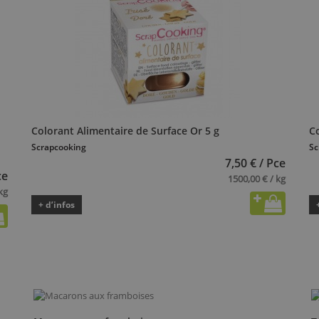
Colorant Alimentaire de Surface Or 5 g
C
Scrapcooking
Sc
7,50 € / Pce
ce
1500,00 € / kg
kg
+ d’infos