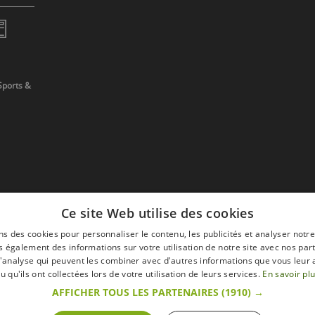
Sports &
Ce site Web utilise des cookies
ns des cookies pour personnaliser le contenu, les publicités et analyser notre
 également des informations sur votre utilisation de notre site avec nos par
 d'analyse qui peuvent les combiner avec d'autres informations que vous leur 
devis
u qu'ils ont collectées lors de votre utilisation de leurs services.
En savoir pl
AFFICHER TOUS LES PARTENAIRES
(1910) →