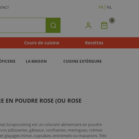
FR
NL
NTACT
0
Mon
Rechercher
Panier
Cours de cuisine
Recettes
ÉPICERIE
LA MAISON
CUISINE EXTÉRIEURE
E EN POUDRE ROSE (OU ROSE
se) Scrapcooking est un colorant alimentaire en poudre
 vos pâtisseries, gâteaux, confiseries, meringues, crèmes
 et glaçages miroir, cupcakes, entremets ou macarons. Très