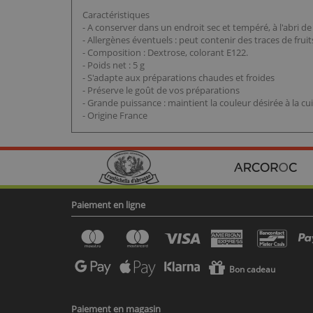
Caractéristiques
- A conserver dans un endroit sec et tempéré, à l'abri de
- Allergènes éventuels : peut contenir des traces de frui
- Composition : Dextrose, colorant E122.
- Poids net : 5 g
- S'adapte aux préparations chaudes et froides
- Préserve le goût de vos préparations
- Grande puissance : maintient la couleur désirée à la cui
- Origine France
Paiement en ligne
Bon cadeau
Paiement en magasin