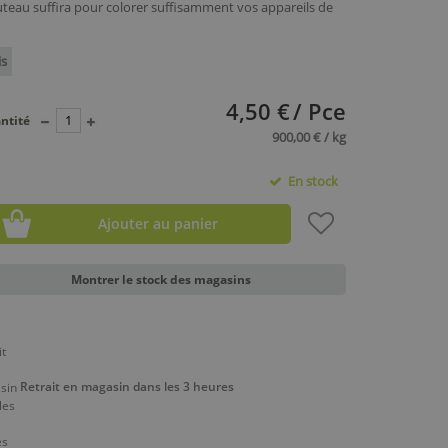
uteau suffira pour colorer suffisamment vos appareils de
is
4,50 €
/ Pce
ntité
900,00 € / kg
En stock
Ajouter au panier
Montrer le stock des magasins
Retrait en magasin dans les 3 heures