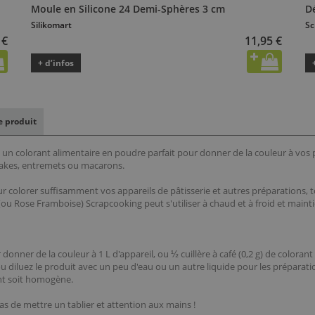
Moule en Silicone 24 Demi-Sphères 3 cm
D
Silikomart
Sc
 €
11,95 €
+ d’infos
le produit
n colorant alimentaire en poudre parfait pour donner de la couleur à vos p
pcakes, entremets ou macarons.
ur colorer suffisamment vos appareils de pâtisserie et autres préparations, t
ou Rose Framboise) Scrapcooking peut s'utiliser à chaud et à froid et maintie
onner de la couleur à 1 L d'appareil, ou ½ cuillère à café (0,2 g) de coloran
ou diluez le produit avec un peu d'eau ou un autre liquide pour les préparation
ant soit homogène.
as de mettre un tablier et attention aux mains !