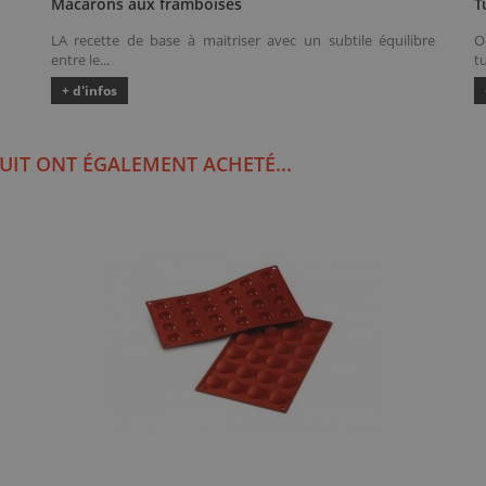
Macarons aux framboises
T
LA recette de base à maitriser avec un subtile équilibre
O
entre le...
tu
+ d'infos
UIT ONT ÉGALEMENT ACHETÉ...