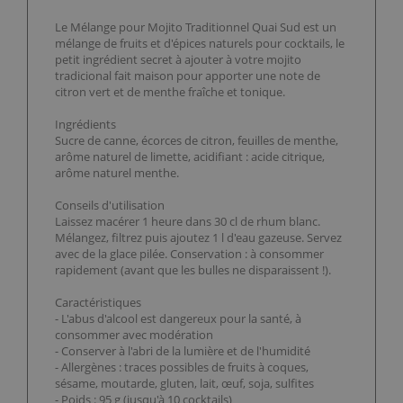
Le Mélange pour Mojito Traditionnel Quai Sud est un
mélange de fruits et d'épices naturels pour cocktails, le
petit ingrédient secret à ajouter à votre mojito
tradicional fait maison pour apporter une note de
citron vert et de menthe fraîche et tonique.
Ingrédients
Sucre de canne, écorces de citron, feuilles de menthe,
arôme naturel de limette, acidifiant : acide citrique,
arôme naturel menthe.
Conseils d'utilisation
Laissez macérer 1 heure dans 30 cl de rhum blanc.
Mélangez, filtrez puis ajoutez 1 l d'eau gazeuse. Servez
avec de la glace pilée. Conservation : à consommer
rapidement (avant que les bulles ne disparaissent !).
Caractéristiques
- L'abus d'alcool est dangereux pour la santé, à
consommer avec modération
- Conserver à l'abri de la lumière et de l'humidité
- Allergènes : traces possibles de fruits à coques,
sésame, moutarde, gluten, lait, œuf, soja, sulfites
- Poids : 95 g (jusqu'à 10 cocktails)