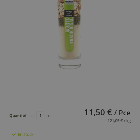
11,50 €
/ Pce
Quantité
121,05 € / kg
En stock