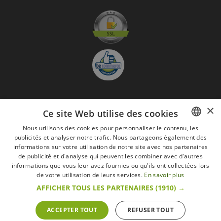
×
S'abonner à la Newsletter
Ce site Web utilise des cookies
GO
Nous utilisons des cookies pour personnaliser le contenu, les
publicités et analyser notre trafic. Nous partageons également des
FRENCH
Je suis d'accord avec
les Mentions légales
informations sur votre utilisation de notre site avec nos partenaires
DUTCH
de publicité et d'analyse qui peuvent les combiner avec d'autres
informations que vous leur avez fournies ou qu'ils ont collectées lors
Toutes les marques
Conditions générales
Mentions légales
ENGLISH
de votre utilisation de leurs services.
En savoir plus
Retour & Droit de rétractation
FAQ
Recrutement
AFFICHER TOUS LES PARTENAIRES
(1910) →
Tous droits réservés © 2017 Les Secrets du Chef | Tous les prix indiqués sur le site
s'entendent toutes taxes comprises.
Conformément au livre VI « Pratiques du marché et protection du consommateur » du
ACCEPTER TOUT
REFUSER TOUT
Code belge de droit économique.
Le Client agissant en tant que consommateur dispose d’un droit de