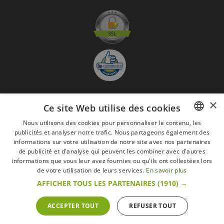
×
Ce site Web utilise des cookies
S'abonner à la Newsletter
Nous utilisons des cookies pour personnaliser le contenu, les
GO
publicités et analyser notre trafic. Nous partageons également des
FRENCH
informations sur votre utilisation de notre site avec nos partenaires
Je suis d'accord avec
les Mentions légales
DUTCH
de publicité et d'analyse qui peuvent les combiner avec d'autres
informations que vous leur avez fournies ou qu'ils ont collectées lors
ENGLISH
Toutes les marques
Conditions générales
Mentions légales
de votre utilisation de leurs services.
En savoir plus
Retour & Droit de rétractation
FAQ
Recrutement
AFFICHER TOUS LES PARTENAIRES
(1910) →
Tous droits réservés © 2017 Les Secrets du Chef | Tous les prix indiqués sur le site
s'entendent toutes taxes comprises.
ACCEPTER TOUT
REFUSER TOUT
Conformément au livre VI « Pratiques du marché et protection du consommateur » du
Code belge de droit économique.
Le Client agissant en tant que consommateur dispose d’un droit de