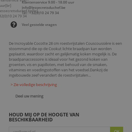
Klantenservice 9.00 - 18.00 uur
info@lessecretsduchef.be
Tel : +32(0)10 24 79 34
Veel gestelde vragen
De Incroyable Cocotte 28 cm roestvrijstalen Couscoussière is een
stoommand die op de Cookut lichte braadpan kan worden
geplaatst, waardoor zacht en gelijkmatig koken mogelijk is. De
braadpanaccessoire is ideaal voor het gezond koken van
groenten, vis en papilloten, met behoud van de smaken,
vitamines en voedingsstoffen van het voedsel.Dankzij de
ingebouwde zeef verandert de roestvrijstalen...
> Zie volledige beschrijving
Deel uw mening
HOUD MIJ OP DE HOOGTE VAN
BESCHIKBAARHEID
OK