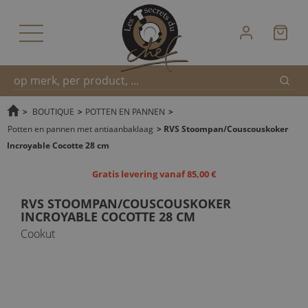
Zoek
Snel
>
BOUTIQUE
>
POTTEN EN PANNEN
>
Potten en pannen met antiaanbaklaag
>
RVS Stoompan/Couscouskoker
Incroyable Cocotte 28 cm
zoeken
Gratis levering vanaf 85,00 €
RVS STOOMPAN/COUSCOUSKOKER
INCROYABLE COCOTTE 28 CM
Cookut