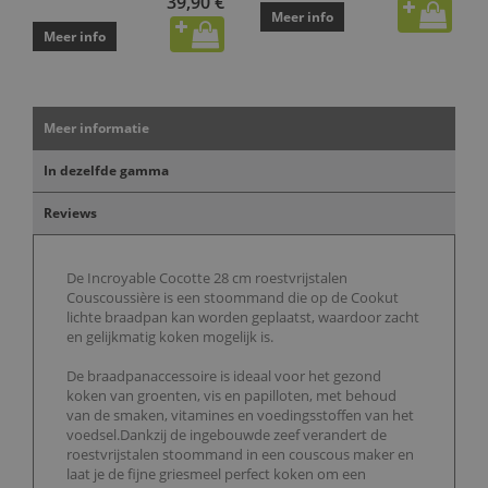
39,90 €
Meer info
Meer info
Meer informatie
In dezelfde gamma
Reviews
De Incroyable Cocotte 28 cm roestvrijstalen
Couscoussière is een stoommand die op de Cookut
lichte braadpan kan worden geplaatst, waardoor zacht
en gelijkmatig koken mogelijk is.
De braadpanaccessoire is ideaal voor het gezond
koken van groenten, vis en papilloten, met behoud
van de smaken, vitamines en voedingsstoffen van het
voedsel.Dankzij de ingebouwde zeef verandert de
roestvrijstalen stoommand in een couscous maker en
laat je de fijne griesmeel perfect koken om een