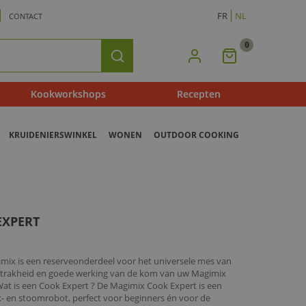
FR
NL
CONTACT
0
Mijn
Zoeken
Winkelmandje
Kookworkshops
Recepten
KRUIDENIERSWINKEL
WONEN
OUTDOOR COOKING
EXPERT
mix is een reserveonderdeel voor het universele mes van
 strakheid en goede werking van de kom van uw Magimix
at is een Cook Expert ? De Magimix Cook Expert is een
- en stoomrobot, perfect voor beginners én voor de