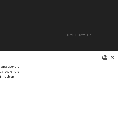
POWERED BY
WEPIKA
×
 analyseren.
partners, die
FRENCH
ij hebben
DUTCH
ENGLISH
s
Veelgestelde vragen
Aanwerving