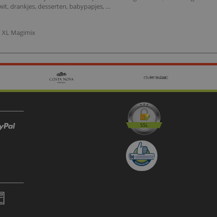
wit, drankjes, desserten, babypapjes, …
m XL Magimix