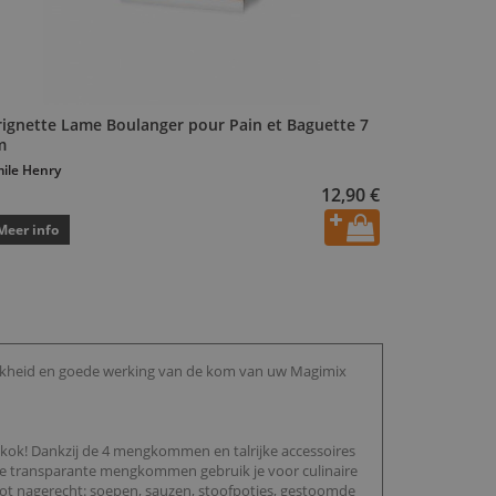
rignette Lame Boulanger pour Pain et Baguette 7
m
ile Henry
12,90 €
Meer info
trakheid en goede werking van de kom van uw Magimix
kok! Dankzij de 4 mengkommen en talrijke accessoires
re transparante mengkommen gebruik je voor culinaire
tot nagerecht: soepen, sauzen, stoofpotjes, gestoomde