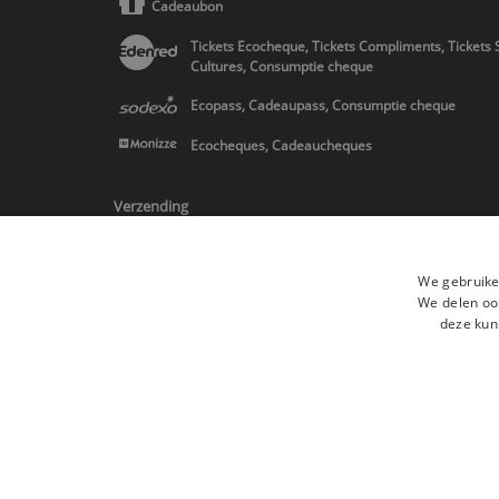
Cadeaubon
Tickets Ecocheque, Tickets Compliments, Tickets 
Cultures, Consumptie cheque
Ecopass, Cadeaupass, Consumptie cheque
Ecocheques, Cadeaucheques
Verzending
We gebruike
We delen ook
deze kun
* Levering in Belgie/Frankrijk/Nederland en in Europa op schatting
Alle merken
Algemene verkoopsvoorwaard
Alle rechten voorbehouden ©2015 Les Secrets du Chef/Alle prijzen op de
De Belgische wetgeving van 6 april 2010 geeft de consument het rech
retractation