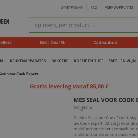
STARTPAGINA
FAQ
VERKOOPPUNTEN
ram
Snel
BBEN
zoeken
ellers
Best Deal %
Cadeaubon
EN
KEUKENAPPARATEN
BAKGEREI
KOFFIE EN THEE
TAFEL EN WIJN
eal voor Cook Expert
Gratis levering vanaf 85,00 €
MES SEAL VOOR COOK 
Magimix
De Mes Seal voor Cook Expert Magi
uw Cook Expert. Dit zorgt voor de
multifunctionele keukenmachine. W
multifunctionele en compacte kook