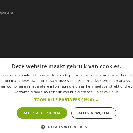
Sports &
Deze website maakt gebruik van cookies.
n cookies om inhoud en advertenties te personaliseren en om ons verkeer te
 informatie over uw gebruik van onze site met onze advertentie- en analyse
nen combineren met andere informatie die u aan hen heeft verstrekt of die z
verzameld door uw gebruik van hun diensten.
En savoir plus
TOON ALLE PARTNERS
(1910) →
ALLES ACCEPTEREN
ALLES AFWIJZEN
en
Wettelijke vermeldingen
withdrawal right
ze website zijn met alle belastingen inbegrepen.
DETAILS WEERGEVEN
t om binnen 14 werkdagen op een aankoop terug te komen.