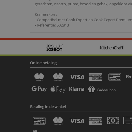
gerechten, risotto, puree, brood en gebak, opgeklopt ei
Kenmerken :
- Compatibel met Cook Expert en Cook Expert Premiu
- Referentie: 502813
Online betaling
Cadeaubon
Betaling in de winkel