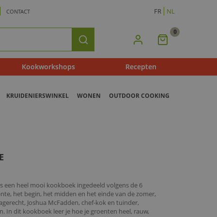
FR
NL
CONTACT
0
Mijn
Zoeken
Winkelmandje
Kookworkshops
Recepten
KRUIDENIERSWINKEL
WONEN
OUTDOOR COOKING
E
e is een heel mooi kookboek ingedeeld volgens de 6
nte, het begin, het midden en het einde van de zomer,
 nagerecht, Joshua McFadden, chef-kok en tuinder,
. In dit kookboek leer je hoe je groenten heel, rauw,