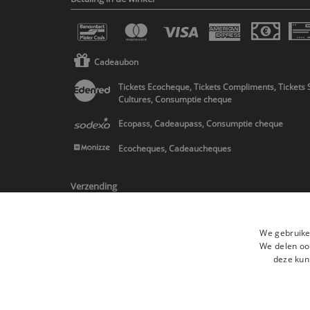
Cadeaubon
Tickets Ecocheque, Tickets Compliments, Tickets 
Cultures, Consumptie cheque
Ecopass, Cadeaupass, Consumptie cheque
Ecocheques, Cadeaucheques
Verzending
We gebruike
We delen ook
deze kun
* Levering in Belgie/Frankrijk/Nederland en in Europa op schatting