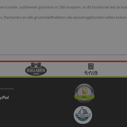
en tuinder, sublimeert groenten in 200 recepten. In dit kookboek leer je hoe
rs, flexitariërs en alle groenteliefhebbers die seizoensgebonden willen koken