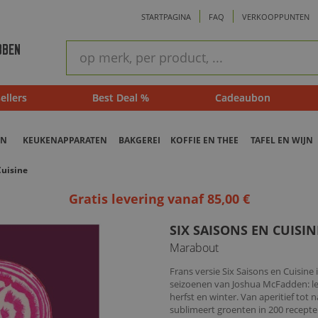
STARTPAGINA
FAQ
VERKOOPPUNTEN
ram
Snel
BBEN
zoeken
ellers
Best Deal %
Cadeaubon
EN
KEUKENAPPARATEN
BAKGEREI
KOFFIE EN THEE
TAFEL EN WIJN
Cuisine
Gratis levering vanaf 85,00 €
SIX SAISONS EN CUISIN
Marabout
Frans versie Six Saisons en Cuisin
seizoenen van Joshua McFadden: le
herfst en winter. Van aperitief tot
sublimeert groenten in 200 recepten