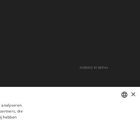
POWERED BY
WEPIKA
×
 analyseren.
partners, die
FRENCH
ij hebben
DUTCH
ENGLISH