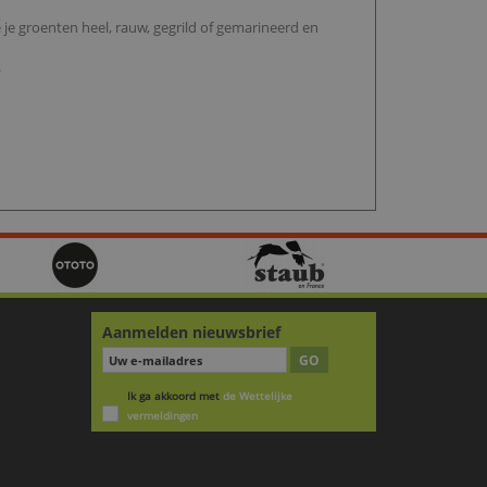
 je groenten heel, rauw, gegrild of gemarineerd en
.
Aanmelden nieuwsbrief
GO
Ik ga akkoord met
de Wettelijke
vermeldingen