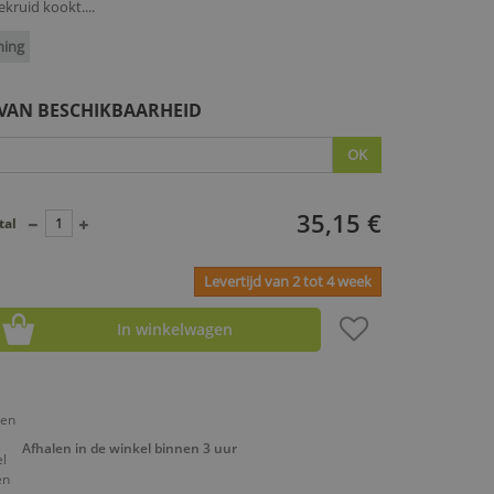
kruid kookt....
ning
 VAN BESCHIKBAARHEID
OK
35,15 €
tal
Levertijd van 2 tot 4 week
In winkelwagen
Afhalen in de winkel binnen 3 uur