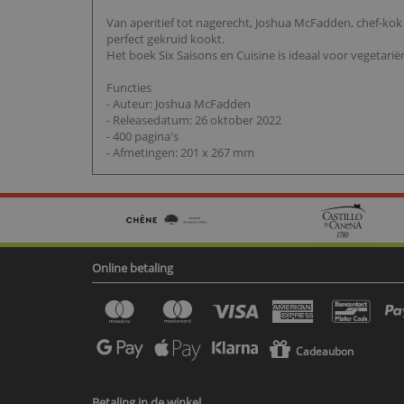
Van aperitief tot nagerecht, Joshua McFadden, chef-kok 
perfect gekruid kookt.
Het boek Six Saisons en Cuisine is ideaal voor vegetarië
Functies
- Auteur: Joshua McFadden
- Releasedatum: 26 oktober 2022
- 400 pagina's
- Afmetingen: 201 x 267 mm
Online betaling
Cadeaubon
Betaling in de winkel