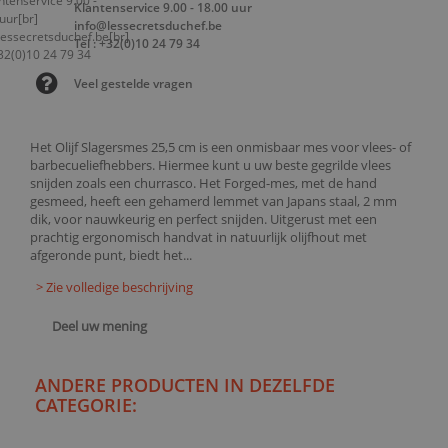
Klantenservice 9.00 - 18.00 uur
info@lessecretsduchef.be
Tel : +32(0)10 24 79 34
Veel gestelde vragen
Het Olijf Slagersmes 25,5 cm is een onmisbaar mes voor vlees- of
barbecueliefhebbers. Hiermee kunt u uw beste gegrilde vlees
snijden zoals een churrasco. Het Forged-mes, met de hand
gesmeed, heeft een gehamerd lemmet van Japans staal, 2 mm
dik, voor nauwkeurig en perfect snijden. Uitgerust met een
prachtig ergonomisch handvat in natuurlijk olijfhout met
afgeronde punt, biedt het...
> Zie volledige beschrijving
Deel uw mening
ANDERE PRODUCTEN IN DEZELFDE
CATEGORIE: