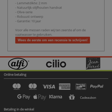
- Lemmetdikte: 2 mm
- Natuurlijk olijfhouten handvat
- Olive-serie
- Robuust ontwerp
- Garantie: 10 jaar
Voor alle messen raden wij ten zeerste af om de
vaatwasser te gebruiken.
Wees de eerste om een recensie te schrijven!
Online betaling
Cadeaubon
Betaling in de winkel