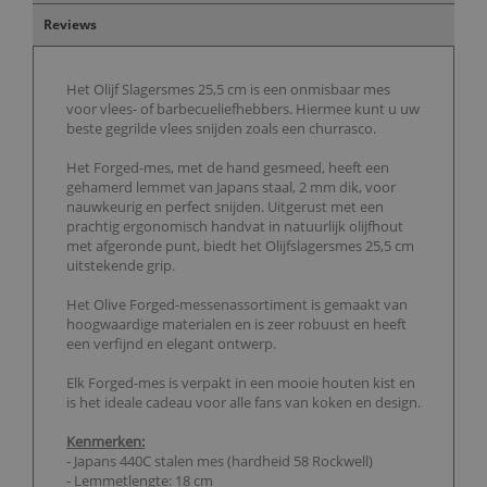
Reviews
Het Olijf Slagersmes 25,5 cm is een onmisbaar mes
voor vlees- of barbecueliefhebbers. Hiermee kunt u uw
beste gegrilde vlees snijden zoals een churrasco.
Het Forged-mes, met de hand gesmeed, heeft een
gehamerd lemmet van Japans staal, 2 mm dik, voor
nauwkeurig en perfect snijden. Uitgerust met een
prachtig ergonomisch handvat in natuurlijk olijfhout
met afgeronde punt, biedt het Olijfslagersmes 25,5 cm
uitstekende grip.
Het Olive Forged-messenassortiment is gemaakt van
hoogwaardige materialen en is zeer robuust en heeft
een verfijnd en elegant ontwerp.
Elk Forged-mes is verpakt in een mooie houten kist en
is het ideale cadeau voor alle fans van koken en design.
Kenmerken:
- Japans 440C stalen mes (hardheid 58 Rockwell)
- Lemmetlengte: 18 cm