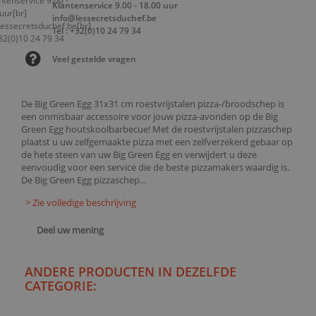
Klantenservice 9.00 - 18.00 uur
info@lessecretsduchef.be
Tel : +32(0)10 24 79 34
Veel gestelde vragen
De Big Green Egg 31x31 cm roestvrijstalen pizza-/broodschep is
een onmisbaar accessoire voor jouw pizza-avonden op de Big
Green Egg houtskoolbarbecue! Met de roestvrijstalen pizzaschep
plaatst u uw zelfgemaakte pizza met een zelfverzekerd gebaar op
de hete steen van uw Big Green Egg en verwijdert u deze
eenvoudig voor een service die de beste pizzamakers waardig is.
De Big Green Egg pizzaschep...
> Zie volledige beschrijving
Deel uw mening
ANDERE PRODUCTEN IN DEZELFDE
CATEGORIE: