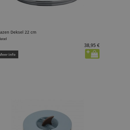
lazen Deksel 22 cm
istel
38,95 €
Meer info