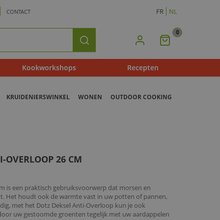
FR
NL
CONTACT
0
Mijn
Zoeken
Winkelmandje
Kookworkshops
Recepten
KRUIDENIERSWINKEL
WONEN
OUTDOOR COOKING
I-OVERLOOP 26 CM
cm is een praktisch gebruiksvoorwerp dat morsen en
t. Het houdt ook de warmte vast in uw potten of pannen,
ijdig, met het Dotz Deksel Anti-Overloop kun je ook
 door uw gestoomde groenten tegelijk met uw aardappelen