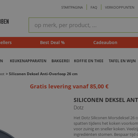
STARTPAGINA
FAQ
VERKOOPPUNTEN
ram
Snel
BBEN
zoeken
ellers
Best Deal %
Cadeaubon
EN
KEUKENAPPARATEN
BAKGEREI
KOFFIE EN THEE
TAFEL EN WIJN
pot
>
Siliconen Deksel Anti-Overloop 26 cm
Gratis levering vanaf 85,00 €
SILICONEN DEKSEL ANT
Dotz
Het Dotz Siliconen Morsdeksel 26 
spatten tijdens het koken voorkom
voor zuinig en sneller koken. Veelz
ingrediënten stomen. Bespaar tijd