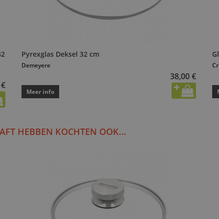
32
Pyrexglas Deksel 32 cm
G
Demeyere
Cr
38,00 €
 €
Meer info
AFT HEBBEN KOCHTEN OOK...