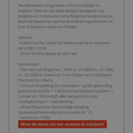
Te veel moeite om groente of fruit in blokjes te
snijden? Gebruik dan deze blokjes/staafjeskit van
Magimix in combinatie met je Magimix foodprocessor.
Deze kit bewerkt in een handomdraai ingrediënten als
fruit of groente, maar ook frietjes!
Gebruik:
- Cubes-functie: schuif de extensie op de as en plaats
de schijf (I / S10)
- Sticks-functie: plaats de disc niet
Kenmerken:
- Past zich aan Magimix C 3200 XL, CS 4200 XL, CS 5200
XL, CS 5200 XL Premium, Cook Expert en Cook Expert
Premium XL robots
- Inhoud verpakking en materialen: 1 grote glasvulling
polyamide pusher + 1 kleine polypropyleen pusher + 1
rooster en 1 RVS schijf, allemaal geschikt voor
voedselcontact + 1 handleiding
- Afneembaar voor eenvoudige reiniging.
Vaatwasserbestendig (cyclus onder 40 ° C)
- Referentie: 17639
Wees de eerste om een recensie te schrijven!