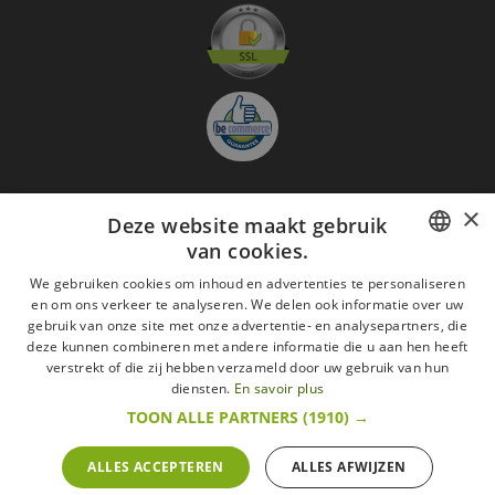
×
Deze website maakt gebruik
Aanmelden nieuwsbrief
van cookies.
GO
FRENCH
We gebruiken cookies om inhoud en advertenties te personaliseren
en om ons verkeer te analyseren. We delen ook informatie over uw
Ik ga akkoord met
de Wettelijke vermeldingen
DUTCH
gebruik van onze site met onze advertentie- en analysepartners, die
deze kunnen combineren met andere informatie die u aan hen heeft
Alle merken
Algemene verkoopsvoorwaarden
ENGLISH
verstrekt of die zij hebben verzameld door uw gebruik van hun
Wettelijke vermeldingen
withdrawal rights
diensten.
En savoir plus
Veelgestelde vragen
Aanwerving
TOON ALLE PARTNERS
(1910) →
Alle rechten voorbehouden ©2015 Les Secrets du Chef/Alle prijzen op deze website
zijn met alle belastingen inbegrepen.
ALLES ACCEPTEREN
ALLES AFWIJZEN
De Belgische wetgeving van 6 april 2010 geeft de consument het recht om binnen 14
werkdagen op een aankoop terug te komen.