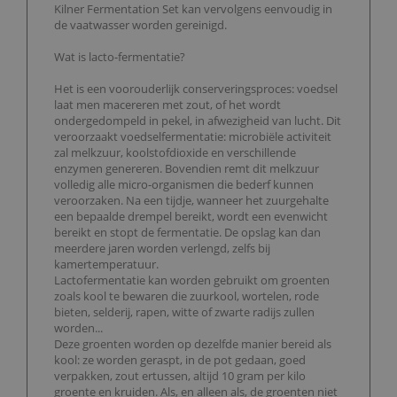
Kilner Fermentation Set kan vervolgens eenvoudig in
de vaatwasser worden gereinigd.
Wat is lacto-fermentatie?
Het is een voorouderlijk conserveringsproces: voedsel
laat men macereren met zout, of het wordt
ondergedompeld in pekel, in afwezigheid van lucht. Dit
veroorzaakt voedselfermentatie: microbiële activiteit
zal melkzuur, koolstofdioxide en verschillende
enzymen genereren. Bovendien remt dit melkzuur
volledig alle micro-organismen die bederf kunnen
veroorzaken. Na een tijdje, wanneer het zuurgehalte
een bepaalde drempel bereikt, wordt een evenwicht
bereikt en stopt de fermentatie. De opslag kan dan
meerdere jaren worden verlengd, zelfs bij
kamertemperatuur.
Lactofermentatie kan worden gebruikt om groenten
zoals kool te bewaren die zuurkool, wortelen, rode
bieten, selderij, rapen, witte of zwarte radijs zullen
worden...
Deze groenten worden op dezelfde manier bereid als
kool: ze worden geraspt, in de pot gedaan, goed
verpakken, zout ertussen, altijd 10 gram per kilo
groente en kruiden. Als, en alleen als, de groenten niet