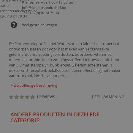
Klantenservice 9.00 - 18.00 uur
info@lessecretsduchef.be
Tel : +32(0)10 24 79 34
Veel gestelde vragen
De Fermentatiepot 3 L met Waterslot van Kilner is een speciaal
ontworpen glazen pot voor het maken van zelfgemaakte
gefermenteerde voedingsproducten, boordevol vitamines,
mineralen, probiotica en voedingsstoffen. Het bestaat uit 1 pot
van 3 L met stamper, 1 bubbler-set, 2 keramische stenen, 1
deksel en 1 receptenboek.Deze set is zeer effectief bij het maken
van zuurkool, kimchi, augurken,...
> Zie volledige beschrijving
1 REVIEWS
DEEL UW MENING
ANDERE PRODUCTEN IN DEZELFDE
CATEGORIE: