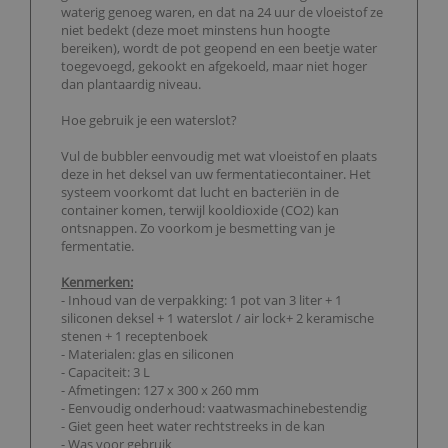
waterig genoeg waren, en dat na 24 uur de vloeistof ze
niet bedekt (deze moet minstens hun hoogte
bereiken), wordt de pot geopend en een beetje water
toegevoegd, gekookt en afgekoeld, maar niet hoger
dan plantaardig niveau.
Hoe gebruik je een waterslot?
Vul de bubbler eenvoudig met wat vloeistof en plaats
deze in het deksel van uw fermentatiecontainer. Het
systeem voorkomt dat lucht en bacteriën in de
container komen, terwijl kooldioxide (CO2) kan
ontsnappen. Zo voorkom je besmetting van je
fermentatie.
Kenmerken:
- Inhoud van de verpakking: 1 pot van 3 liter + 1
siliconen deksel + 1 waterslot / air lock+ 2 keramische
stenen + 1 receptenboek
- Materialen: glas en siliconen
- Capaciteit: 3 L
- Afmetingen: 127 x 300 x 260 mm
- Eenvoudig onderhoud: vaatwasmachinebestendig
- Giet geen heet water rechtstreeks in de kan
- Was voor gebruik