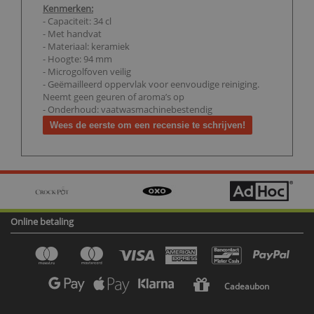
Kenmerken:
- Capaciteit: 34 cl
- Met handvat
- Materiaal: keramiek
- Hoogte: 94 mm
- Microgolfoven veilig
- Geëmailleerd oppervlak voor eenvoudige reiniging.
Neemt geen geuren of aroma’s op
- Onderhoud: vaatwasmachinebestendig
Wees de eerste om een recensie te schrijven!
Online betaling
Cadeaubon