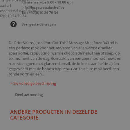
Klantenservice 9.00 - 18.00 uur
info@lessecretsduchef.be
Tel : +32(0)10 24 79 34
Veel gestelde vragen
De Price&Kensigton "You Got This" Message Mug Roze 340 ml is
een perfecte mok voor het serveren van alle warme dranken,
zoals koffie, cappuccino, warme chocolademelk, thee of soep, op
elk moment van de dag. Gemaakt van een zeer mooi crèmewit en
roze steengoed met glanzend email, de beker is aan beide zijden
gegraveerd met de boodschap "You Got This"! De mok heeft een
ronde vorm en een...
> Zie volledige beschrijving
Deel uw mening
ANDERE PRODUCTEN IN DEZELFDE
CATEGORIE: