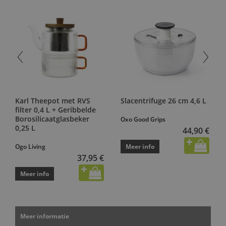
Karl Theepot met RVS
Slacentrifuge 26 cm 4,6 L
filter 0,4 L + Geribbelde
Borosilicaatglasbeker
Oxo Good Grips
0,25 L
44,90 €
Ogo Living
Meer info
37,95 €
Meer info
Meer informatie