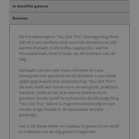
In dezelfde gamma
Reviews
De Price&Kensigton "You Got This" Message Mug Roze
340 ml is een perfecte mok voor het serveren van alle
warme dranken, zoals koffie, cappuccino, warme
chocolademelk, thee of soep, op elk moment van de
dag.
Gemaakt van een zeer mooi crèmewit en roze
steengoed met glanzend email, de beker is aan beide
zijden gegraveerd met de boodschap "You Got This"!
De mok heeft een ronde vorm en een groot, praktisch
handvat, zodat je van al je warme dranken kunt
genieten zonder jezelf te verbranden.De Message Mug
"You Got This" 340 ml is magnetronbestendig en kan
zonder enige moeite in de vaatwasser worden
gereinigd.
Het is DE ideale beker om cadeau te geven of om jezelf
te trakteren om de dag goed te beginnen!