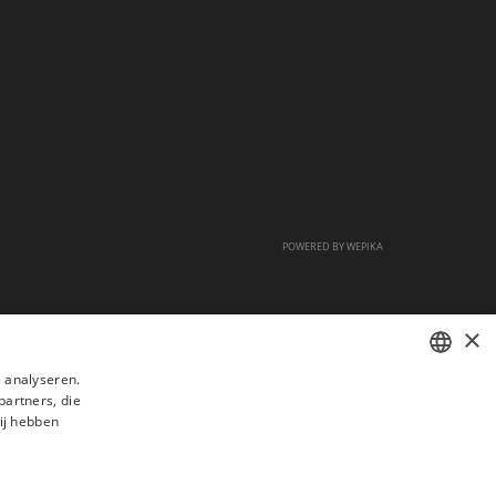
POWERED BY
WEPIKA
×
 analyseren.
partners, die
FRENCH
ij hebben
DUTCH
ENGLISH