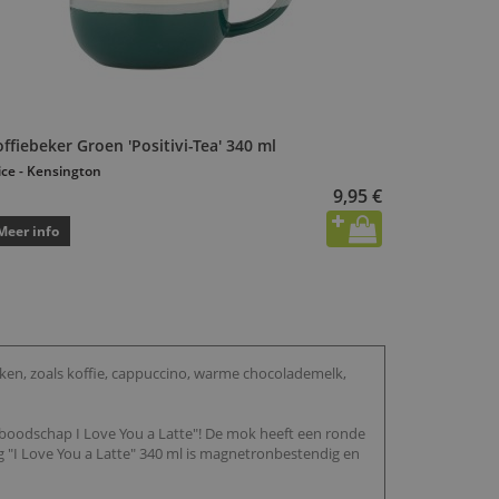
ffiebeker Groen 'Positivi-Tea' 340 ml
ice - Kensington
9,95 €
Meer info
nken, zoals koffie, cappuccino, warme chocolademelk,
 boodschap I Love You a Latte"! De mok heeft een ronde
 "I Love You a Latte" 340 ml is magnetronbestendig en