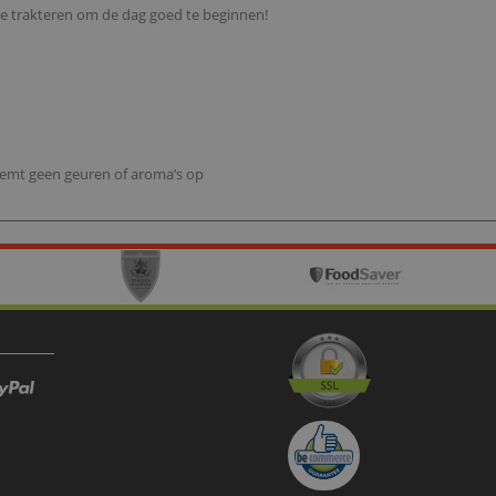
 te trakteren om de dag goed te beginnen!
eemt geen geuren of aroma’s op