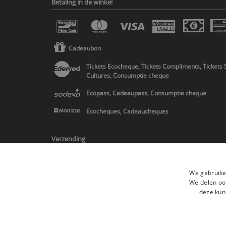
Betaling in de winkel
Cadeaubon
Tickets Ecocheque, Tickets Compliments, Tickets 
Cultures, Consumptie cheque
Ecopass, Cadeaupass, Consumptie cheque
Ecocheques, Cadeaucheques
Verzending
We gebruike
We delen ook
deze kun
* Levering in Belgie/Frankrijk/Nederland en in Europa op schatting