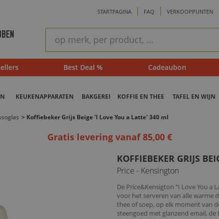
STARTPAGINA
FAQ
VERKOOPPUNTEN
ram
Snel
BBEN
zoeken
ellers
Best Deal %
Cadeaubon
EN
KEUKENAPPARATEN
BAKGEREI
KOFFIE EN THEE
TAFEL EN WIJN
ssoglas
>
Koffiebeker Grijs Beige 'I Love You a Latte' 340 ml
Gratis levering vanaf 85,00 €
KOFFIEBEKER GRIJS BEIG
Price - Kensington
De Price&Kensigton "I Love You a L
voor het serveren van alle warme 
thee of soep, op elk moment van d
steengoed met glanzend email, de 