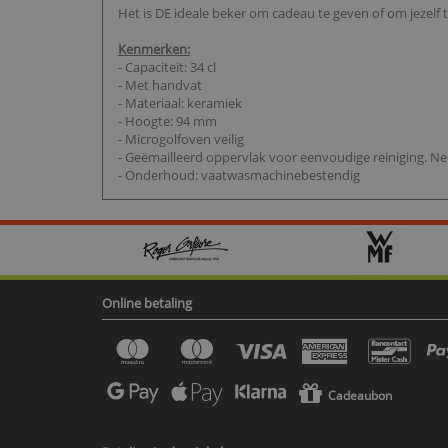
Het is DE ideale beker om cadeau te geven of om jezelf
Kenmerken:
- Capaciteit: 34 cl
- Met handvat
- Materiaal: keramiek
- Hoogte: 94 mm
- Microgolfoven veilig
- Geëmailleerd oppervlak voor eenvoudige reiniging. N
- Onderhoud: vaatwasmachinebestendig
Online betaling
Cadeaubon