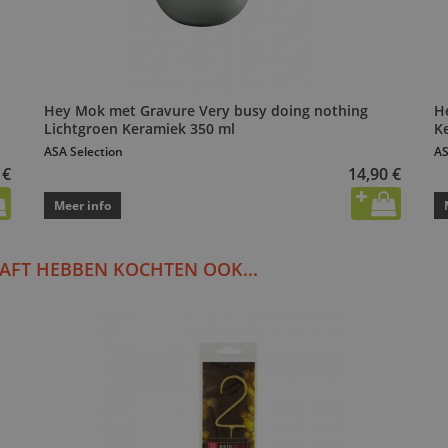
Hey Mok met Gravure Very busy doing nothing
H
Lichtgroen Keramiek 350 ml
K
ASA Selection
AS
 €
14,90 €
Meer info
AFT HEBBEN KOCHTEN OOK...