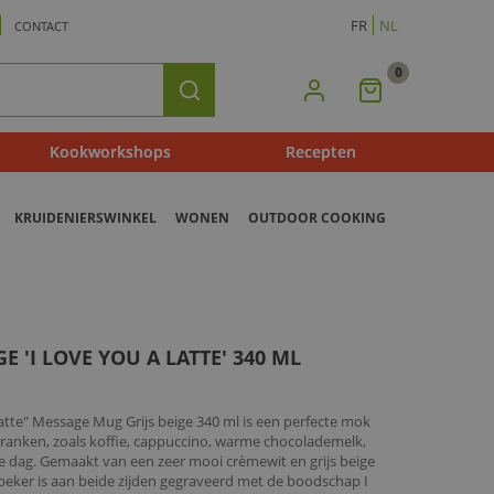
FR
NL
CONTACT
0
Mijn
Zoeken
Winkelmandje
Kookworkshops
Recepten
KRUIDENIERSWINKEL
WONEN
OUTDOOR COOKING
E 'I LOVE YOU A LATTE' 340 ML
atte" Message Mug Grijs beige 340 ml is een perfecte mok
dranken, zoals koffie, cappuccino, warme chocolademelk,
e dag. Gemaakt van een zeer mooi crèmewit en grijs beige
beker is aan beide zijden gegraveerd met de boodschap I