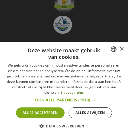
×
Deze website maakt gebruik
Aanmelden nieuwsbrief
van cookies.
GO
FRENCH
We gebruiken cookies om inhoud en advertenties te personaliseren
en om ons verkeer te analyseren. We delen ook informatie over uw
Ik ga akkoord met
de Wettelijke vermeldingen
DUTCH
gebruik van onze site met onze advertentie- en analysepartners, die
deze kunnen combineren met andere informatie die u aan hen heeft
Alle merken
Algemene verkoopsvoorwaarden
ENGLISH
verstrekt of die zij hebben verzameld door uw gebruik van hun
Wettelijke vermeldingen
withdrawal rights
diensten.
En savoir plus
Veelgestelde vragen
Aanwerving
TOON ALLE PARTNERS
(1910) →
Alle rechten voorbehouden ©2015 Les Secrets du Chef/Alle prijzen op deze website
zijn met alle belastingen inbegrepen.
ALLES ACCEPTEREN
ALLES AFWIJZEN
De Belgische wetgeving van 6 april 2010 geeft de consument het recht om binnen 14
werkdagen op een aankoop terug te komen.
retractation
litige
More infos
DETAILS WEERGEVEN