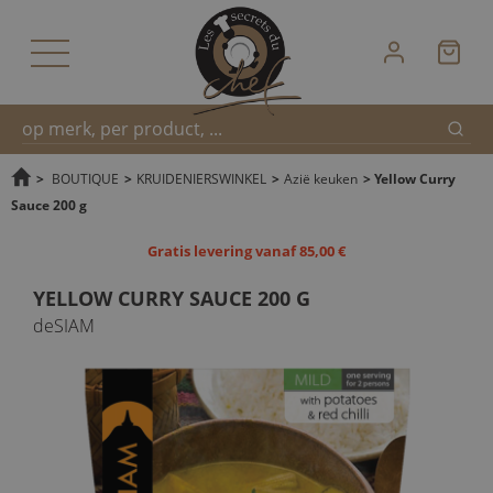
Zoek
Snel
>
BOUTIQUE
>
KRUIDENIERSWINKEL
>
Azië keuken
>
Yellow Curry
Sauce 200 g
zoeken
Gratis levering vanaf 85,00 €
YELLOW CURRY SAUCE 200 G
deSIAM