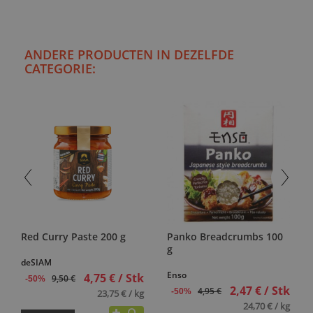
ANDERE PRODUCTEN IN DEZELFDE
CATEGORIE:
Red Curry Paste 200 g
Panko Breadcrumbs 100
g
deSIAM
Enso
4,75 € / Stk
9,50 €
-50%
2,47 € / Stk
4,95 €
-50%
23,75 € / kg
24,70 € / kg