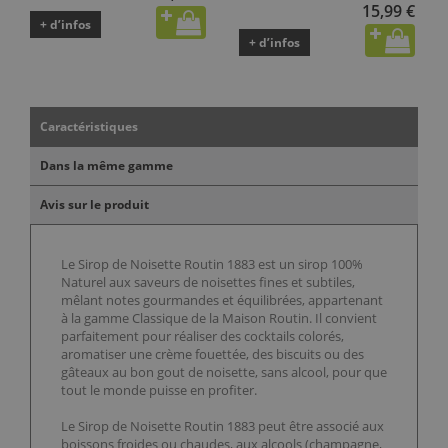
15,99 €
+ d’infos
+ d’infos
Caractéristiques
Dans la même gamme
Avis sur le produit
Le Sirop de Noisette Routin 1883 est un sirop 100%
Naturel aux saveurs de noisettes fines et subtiles,
mêlant notes gourmandes et équilibrées, appartenant
à la gamme Classique de la Maison Routin. Il convient
parfaitement pour réaliser des cocktails colorés,
aromatiser une crème fouettée, des biscuits ou des
gâteaux au bon gout de noisette, sans alcool, pour que
tout le monde puisse en profiter.
Le Sirop de Noisette Routin 1883 peut être associé aux
boissons froides ou chaudes, aux alcools (champagne,