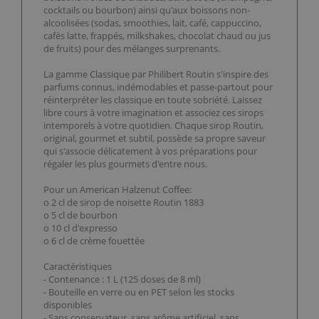
cocktails ou bourbon) ainsi qu'aux boissons non-
alcoolisées (sodas, smoothies, lait, café, cappuccino,
cafés latte, frappés, milkshakes, chocolat chaud ou jus
de fruits) pour des mélanges surprenants.
La gamme Classique par Philibert Routin s'inspire des
parfums connus, indémodables et passe-partout pour
réinterpréter les classique en toute sobriété. Laissez
libre cours à votre imagination et associez ces sirops
intemporels à votre quotidien. Chaque sirop Routin,
original, gourmet et subtil, possède sa propre saveur
qui s'associe délicatement à vos préparations pour
régaler les plus gourmets d'entre nous.
Pour un American Halzenut Coffee:
o 2 cl de sirop de noisette Routin 1883
o 5 cl de bourbon
o 10 cl d'expresso
o 6 cl de crème fouettée
Caractéristiques
- Contenance : 1 L (125 doses de 8 ml)
- Bouteille en verre ou en PET selon les stocks
disponibles
- Sans conservateur, sans arôme artificiel, sans