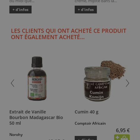
du midi que...
crème, mijoté dans la...
+ d'infos
+ d'infos
LES CLIENTS QUI ONT ACHETÉ CE PRODUIT
ONT ÉGALEMENT ACHETÉ...
Extrait de Vanille
Cumin 40 g
Bourbon Madagascar Bio
50 ml
Comptoir Africain
6,95 €
Norohy