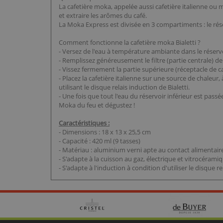
La cafetière moka, appelée aussi cafetière italienne ou 
et extraire les arômes du café.
La Moka Express est divisée en 3 compartiments : le réservoi
Comment fonctionne la cafetière moka Bialetti ?
- Versez de l'eau à température ambiante dans le réservoi
- Remplissez généreusement le filtre (partie centrale) d
- Vissez fermement la partie supérieure (réceptacle de c
- Placez la cafetière italienne sur une source de chaleur
utilisant le disque relais induction de Bialetti.
- Une fois que tout l'eau du réservoir inférieur est passé
Moka du feu et dégustez !
Caractéristiques :
- Dimensions : 18 x 13 x 25,5 cm
- Capacité : 420 ml (9 tasses)
- Matériau : aluminium verni apte au contact alimentair
- S'adapte à la cuisson au gaz, électrique et vitrocérami
- S'adapte à l'induction à condition d'utiliser le disque re