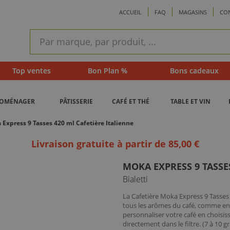
ACCUEIL
FAQ
MAGASINS
CO
ram
Recherche
rapide
Top ventes
Bon Plan %
Bons cadeaux
ROMÉNAGER
PÂTISSERIE
CAFÉ ET THÉ
TABLE ET VIN
 Express 9 Tasses 420 ml Cafetière Italienne
Livraison gratuite à partir de 85,00 €
MOKA EXPRESS 9 TASSES
Bialetti
La Cafetière Moka Express 9 Tasses 
tous les arômes du café, comme en It
personnaliser votre café en choisis
directement dans le filtre. (7 à 1