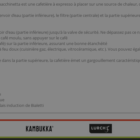
macchinetta est une cafetière à expresso à placer sur une source de chaleur, 
r d’eau (partie inférieure), le filtre (partie centrale) et la partie supérieure,
r d'eau (partie inférieure) jusqu'à la valve de sécurité. Ne dépassez pas ce 
e café moulu, sans appuyer sur le café
afé) sur la partie inférieure, assurant une bonne étanchéité
, à feu doux (cuisinière gaz, électrique, vitrocéramique, etc ). Vous pouvez é
e dans la partie supérieure, la cafetière émet un gargouillement caractéristiqu
e
que
lais induction de Bialetti