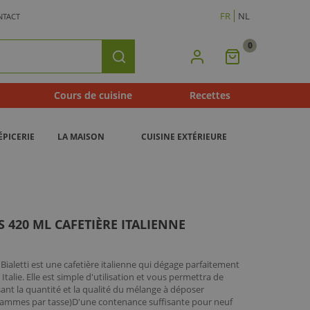
FR
NL
NTACT
0
Mon
Rechercher
Panier
Cours de cuisine
Recettes
ÉPICERIE
LA MAISON
CUISINE EXTÉRIEURE
 420 ML CAFETIÈRE ITALIENNE
Bialetti est une cafetière italienne qui dégage parfaitement
alie. Elle est simple d'utilisation et vous permettra de
sant la quantité et la qualité du mélange à déposer
0 grammes par tasse)D'une contenance suffisante pour neuf