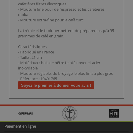
cafetières filtres électriques
- Mouture fine pour de l'espresso et les cafetières
moka
- Mouture extra-fine pour le café turc
La trémie et le tiroir permettent de préparer jusqu'à 35
grammes de café en grain.
Caractéristiques
- Fabriqué en France
- Taille : 21 cm
- Matériaux : bois de hêtre teinté noyer et acier
inoxydable
- Mouture réglable, du broyage le plus fin au plus gros
- Référence : 19401765
Soyez le premier à donner votre avis !
Paiement en ligne