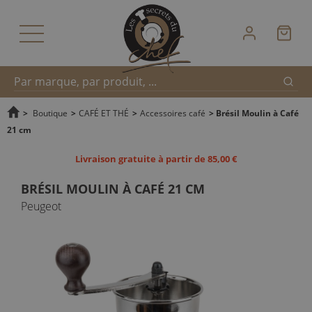
Reche
Recherche
>
Boutique
>
CAFÉ ET THÉ
>
Accessoires café
>
Brésil Moulin à Café
21 cm
rapide
Livraison gratuite à partir de 85,00 €
BRÉSIL MOULIN À CAFÉ 21 CM
Peugeot