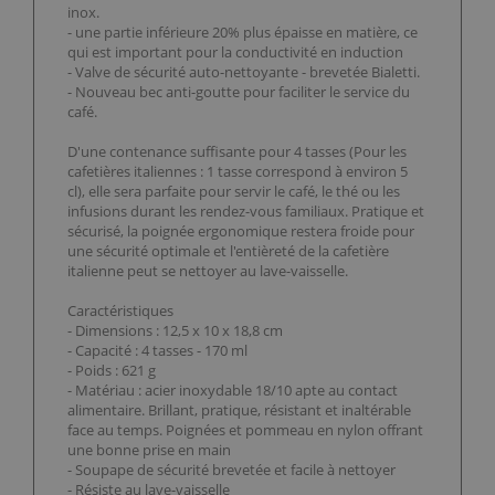
inox.
- une partie inférieure 20% plus épaisse en matière, ce
qui est important pour la conductivité en induction
- Valve de sécurité auto-nettoyante - brevetée Bialetti.
- Nouveau bec anti-goutte pour faciliter le service du
café.
D'une contenance suffisante pour 4 tasses (Pour les
cafetières italiennes : 1 tasse correspond à environ 5
cl), elle sera parfaite pour servir le café, le thé ou les
infusions durant les rendez-vous familiaux. Pratique et
sécurisé, la poignée ergonomique restera froide pour
une sécurité optimale et l'entièreté de la cafetière
italienne peut se nettoyer au lave-vaisselle.
Caractéristiques
- Dimensions : 12,5 x 10 x 18,8 cm
- Capacité : 4 tasses - 170 ml
- Poids : 621 g
- Matériau : acier inoxydable 18/10 apte au contact
alimentaire. Brillant, pratique, résistant et inaltérable
face au temps. Poignées et pommeau en nylon offrant
une bonne prise en main
- Soupape de sécurité brevetée et facile à nettoyer
- Résiste au lave-vaisselle