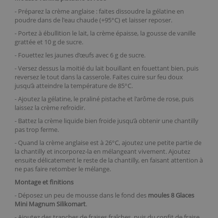
- Préparez la crème anglaise : faites dissoudre la gélatine en
poudre dans de l'eau chaude (+95°C) et laisser reposer.
- Portez à ébullition le lait, la crème épaisse, la gousse de vanille
grattée et 10 g de sucre.
- Fouettez les jaunes d’œufs avec 6 g de sucre.
- Versez dessus la moitié du lait bouillant en fouettant bien, puis
reversez le tout dans la casserole. Faites cuire sur feu doux
jusqu’à atteindre la température de 85°C.
- Ajoutez la gélatine, le praliné pistache et l'arôme de rose, puis
laissez la crème refroidir.
- Battez la crème liquide bien froide jusqu’à obtenir une chantilly
pas trop ferme.
- Quand la crème anglaise est à 26°C, ajoutez une petite partie de
la chantilly et incorporez-la en mélangeant vivement. Ajoutez
ensuite délicatement le reste de la chantilly, en faisant attention à
ne pas faire retomber le mélange.
Montage et finitions
- Déposez un peu de mousse dans le fond des
moules 8 Glaces
Mini Magnum Silikomart
.
- Ajoutez des tranches de fraises fraîches, puis du confit de fraise