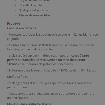
80 g d’huile neutre
QS de praliné pistache
Pétales de rose séchées
Procédé
Génoise à la pistache
- Fouettez l’œuf avec le sucre jusqu’à ce que le mélange blanchisse
et gonfle.
- Ajoutez à l’aide d’une
spatule
la farine et la poudre de pistache
tamisées, puis le praliné pistache.
- Etalez la pâte sur 0,5mm d’épaisseur dans un
cadre à tarte
perforé
sur une plaque recouverte d'un
tapis de cuisson
siliconé
et saupoudrez de pistaches concassées.
- Enfournez dans le four préchauffé à 180°C pendant 15 minutes.
Confit de fraise
- Mélangez l’eau et le sucre, puis ajoutez les fraises coupées en
petits morceaux.
- Faites compoter sur feu doux jusqu’à obtention d’une texture
un peu épaisse.
Mousse vanille, pistache et rose