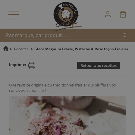
Reche
Recherche
>
Recettes
>
Glace Magnum Fraise, Pistache & Rose façon Fraisier
Imprimer
Retour aux recettes
rapide
Une revisite originale du traditionnel fraisier qui bluffera vos
convives à coup sûr !