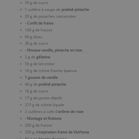
35 g de sucre
1 cuillère à soupe de
praliné pistache
20 g de pistaches concassées
- Confit de fraise
160 g de fraises
60 g d’eau
30 g de sucre
- Mousse vanille, pistache et rose
2 g de
gélatine
50 g de lait entier
10 g de crème fraiche épaisse
1 gousse de vanille
40 g de
praliné pistache
16 g de sucre
17 g de jaunes d’œufs
215 g de crème liquide
2 cuillères à café d'
arôme de rose
- Montage et finitions
200 g de fraises
250 g d’
inspiration fraise de Valrhona
80 g de
beurre de cacao