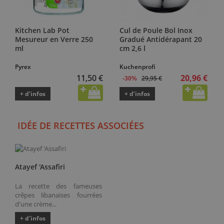
Kitchen Lab Pot
Cul de Poule Bol Inox
Mesureur en Verre 250
Gradué Antidérapant 20
ml
cm 2,6 l
Pyrex
Kuchenprofi
11,50 €
20,96 €
29,95 €
-30%
+ d’infos
+ d’infos
IDÉE DE RECETTES ASSOCIÉES
Atayef 'Assafiri
La recette des fameuses
crêpes libanaises fourrées
d'une crème...
+ d'infos